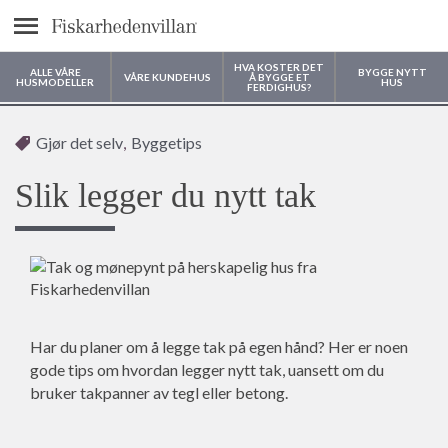
text.menu
HVA KOSTER DET
ALLE VÅRE
BYGGE NYTT
VÅRE KUNDEHUS
Å BYGGE ET
HUSMODELLER
HUS
FERDIGHUS?
Hvor vil du bygge huset ditt?
Gjør det selv
,
Byggetips
Slik legger du nytt tak
Har du planer om å legge tak på egen hånd? Her er noen
gode tips om hvordan legger nytt tak, uansett om du
bruker takpanner av tegl eller betong.