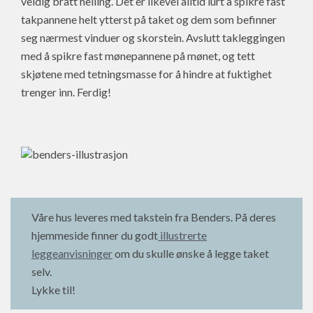
veldig bratt helling. Det er likevel alltid lurt å spikre fast
takpannene helt ytterst på taket og dem som befinner
seg nærmest vinduer og skorstein. Avslutt takleggingen
med å spikre fast mønepannene på mønet, og tett
skjøtene med tetningsmasse for å hindre at fuktighet
trenger inn. Ferdig!
Våre hus leveres med takstein fra Benders. På deres
hjemmeside finner du godt
illustrerte
leggeanvisninger
om du skulle ønske å legge taket
selv.
Lykke til!