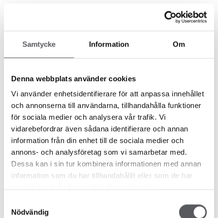
Samtycke
Information
Om
Minihus
ET AV MINIHUSENE SOM
Denna webbplats använder cookies
FISKARHEDENVILLAN HAR LEVERT
Vi använder enhetsidentifierare för att anpassa innehållet
och annonserna till användarna, tillhandahålla funktioner
Et av minihusene som Fiskarhedenvillan har levert
för sociala medier och analysera vår trafik. Vi
vidarebefordrar även sådana identifierare och annan
information från din enhet till de sociala medier och
annons- och analysföretag som vi samarbetar med.
Dessa kan i sin tur kombinera informationen med annan
Minihus
information som du har tillhandahållit eller som de har
samlat in när du har använt deras tjänster.
LEVERING AV ET MINIHUS FRA
Samtyckesval
FISKARHEDENVILLAN
Nödvändig