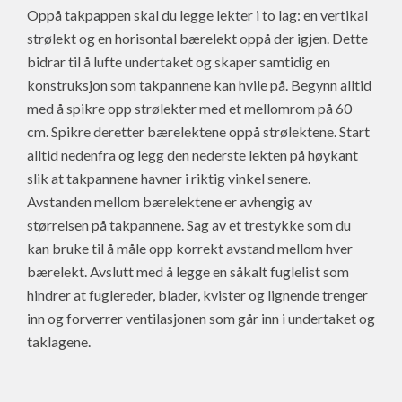
Oppå takpappen skal du legge lekter i to lag: en vertikal
strølekt og en horisontal bærelekt oppå der igjen. Dette
bidrar til å lufte undertaket og skaper samtidig en
konstruksjon som takpannene kan hvile på. Begynn alltid
med å spikre opp strølekter med et mellomrom på 60
cm. Spikre deretter bærelektene oppå strølektene. Start
alltid nedenfra og legg den nederste lekten på høykant
slik at takpannene havner i riktig vinkel senere.
Avstanden mellom bærelektene er avhengig av
størrelsen på takpannene. Sag av et trestykke som du
kan bruke til å måle opp korrekt avstand mellom hver
bærelekt. Avslutt med å legge en såkalt fuglelist som
hindrer at fuglereder, blader, kvister og lignende trenger
inn og forverrer ventilasjonen som går inn i undertaket og
taklagene.