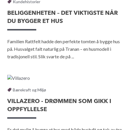
Kundehistorier
BELIGGENHETEN – DET VIKTIGSTE NÅR
DU BYGGER ET HUS
Familien Rattfelt hadde den perfekte tomten å bygge hus
på. Husvalget falt naturlig på Tranan – en husmodell i
tradisjonell stil. Slik svarte de på ...
Bærekraft og Miljø
VILLAZERO - DRØMMEN SOM GIKK I
OPPFYLLELSE
Er det mulig å bygge et hus med både hustuft og tak av tre