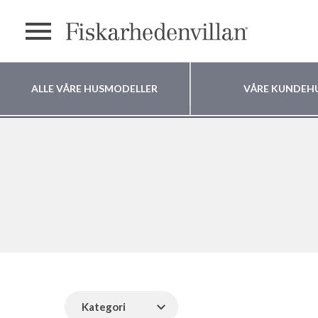
text.menu
ALLE VÅRE HUSMODELLER
VÅRE KUNDEH
Hvor vil du bygge
huset ditt?
Kategori