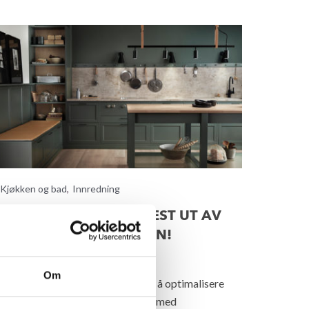
Kjøkken og bad
,
Innredning
LIK FÅR DU MEST OG BEST UT AV
JØKKENLØSNINGEN DIN!
Om
 kjøkkenarkitekt hjelper deg med å optimalisere
økkenet ditt. Alle som bygger hus med