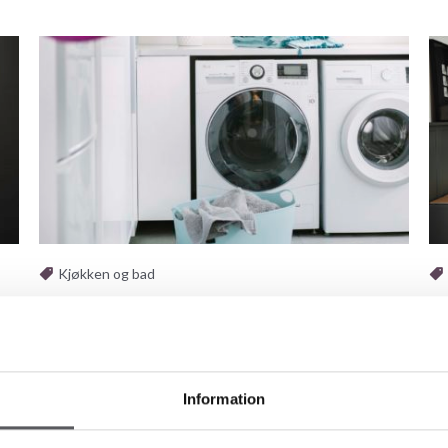
Kjøkken og bad
TENK PRAKTISKE LØSNINGER PÅ
S
VASKEROMMET
K
Information
Vaskerommet - noen har nok angret i ettertid på at de
En
.
ikke tok seg bedre tid til å tenke gjennom og
kj