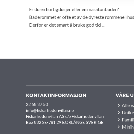
Er du en hurtigdusjer eller en maratonbader?
Baderommet er ofte et av de dyreste rommene i hus
Derfor er det smart å bruke god tid ...
KONTAKTINFORMASJON
VÅRE U
22 58 87 50
Alle 
info@fiskarhedenvillan.no
Unike
Fiskarhedenvillan AS c/o Fiskarhedenvillan
Famil
Box 882 SE-781 29 BORLÄNGE SVERIGE
Minih