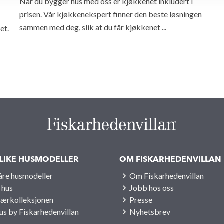
Når du bygger hus med oss er kjøkkenet inkludert i
prisen. Vår kjøkkenekspert finner den beste løsningen
sammen med deg, slik at du får kjøkkenet ...
et.
LIKE HUSMODELLER
OM FISKARHEDENVILLAN
våre husmodeller
Om Fiskarhedenvillan
 hus
Jobb hos oss
iærkolleksjonen
Presse
us by Fiskarhedenvillan
Nyhetsbrev