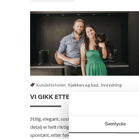
Kundehistorier
,
Kjøkken og bad
,
Innredning
VI GIKK ETTER MAGEFØLELSEN
Stilig, elegant, sosialt og koselig. Hver eneste lille
Samtycke
detalj er helt riktig. Og likevel ble alle valgene gjort
spontant, etter følelsen. Velkommen hjem til Sanna ..