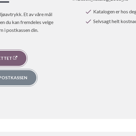
Katalogen er hos deg
ljøavtrykk. Et av våre mål
Selvsagt helt kostnad
Men du kan fremdeles velge
em i postkassen din.
NETTET
I POSTKASSEN