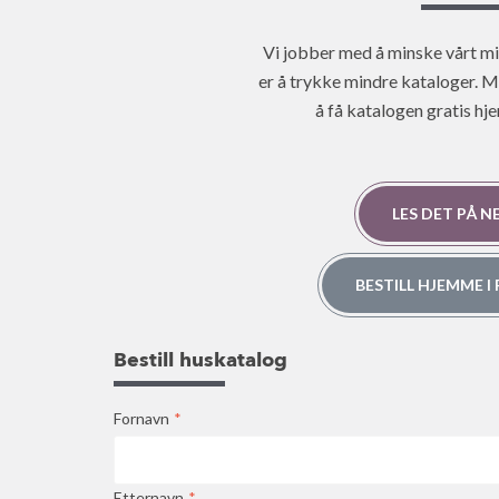
Vi jobber med å minske vårt mi
er å trykke mindre kataloger. 
å få katalogen gratis hj
LES DET PÅ 
BESTILL HJEMME 
Bestill huskatalog
Fornavn
*
Etternavn
*