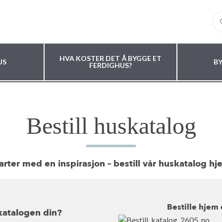
ARHEDENVILLAN
JOBB HOS OSS
PRESSE
NYH
HVA KOSTER DET Å BYGGE ET
US
B
FERDIGHUS?
Bestill huskatalog
rter med en inspirasjon – bestill vår huskatalog hje
Bestille hjem
katalogen din?