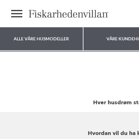
OM FISK
text.menu
ALLE VÅRE HUSMODELLER
VÅRE KUNDEH
Hvor vil du bygge
huset ditt?
Hver husdrøm sta
Hvordan vil du ha 