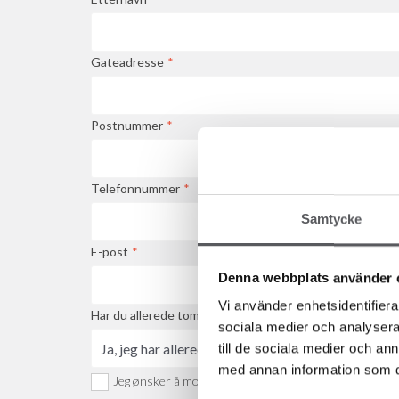
Gateadresse
*
Postnummer
*
Telefonnummer
*
Samtycke
E-post
*
Denna webbplats använder 
Vi använder enhetsidentifierar
Har du allerede tomt?
*
sociala medier och analysera 
till de sociala medier och a
med annan information som du 
Jeg ønsker å motta nyhetsbrev med inspirasjon