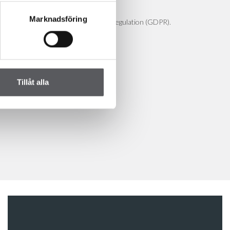
Marknadsföring
 samsvar med General Data Protection Regulation (GDPR).
Tillåt alla