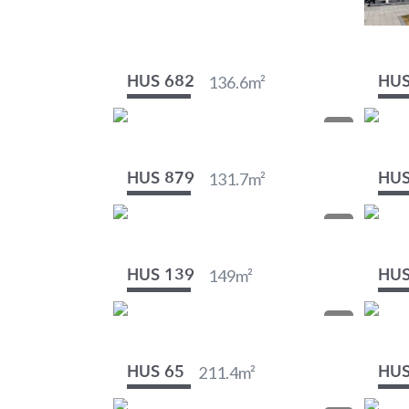
136.6
m²
HUS 682
HUS
131.7
m²
HUS 879
HUS
149
m²
HUS 139
HUS
211.4
m²
HUS 65
HUS