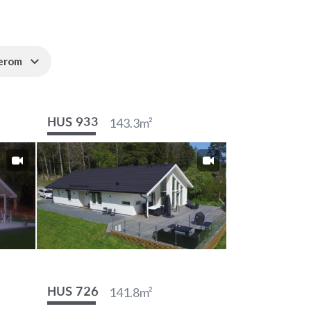
verom
143.3
m²
HUS 933
141.8
m²
HUS 726