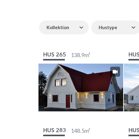
Kollektion
Hustype
138.9
m²
HUS 265
HUS
148.5
m²
HUS 283
HUS