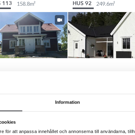
158.8
m²
249.6
m²
 113
HUS 92
191.7
m²
159.4
m²
 82
HUS 789
Information
cookies
e för att anpassa innehållet och annonserna till användarna, tillh