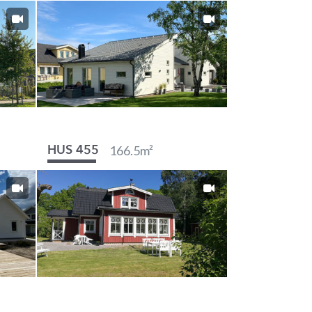
166.5
m²
HUS 455