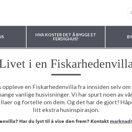
HVA KOSTER DET Å BYGGE ET
US
B
FERDIGHUS?
Livet i en Fiskarhedenvill
oppleve en Fiskarhedenvilla fra innsiden selv om 
ange vanlige husvisninger. Vi har spurt noen av vå
llaer og fortelle om dem. Og det har de gjort! Håpe
litt ekstra husinspirasjon.
envilla? Har du lyst til å vise den frem? Kontakt
marknad@