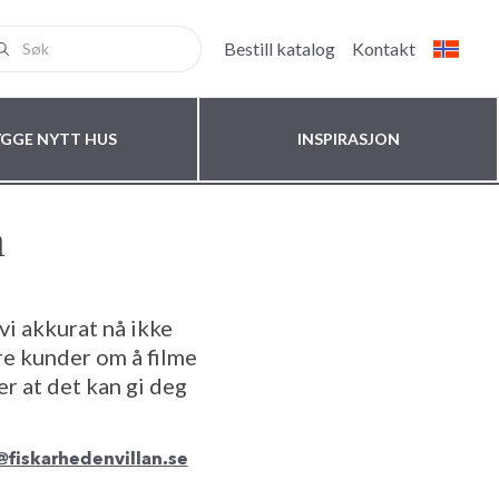
Bestill katalog
Kontakt
YGGE NYTT HUS
INSPIRASJON
a
vi akkurat nå ikke
re kunder om å filme
r at det kan gi deg
fiskarhedenvillan.se