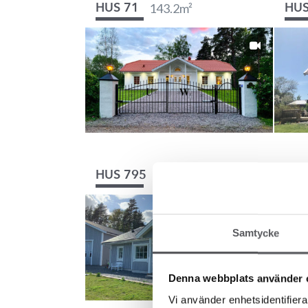
143.2
m²
HUS 71
HUS
109.2
m²
HUS 795
HUS
Samtycke
Denna webbplats använder 
Vi använder enhetsidentifierar