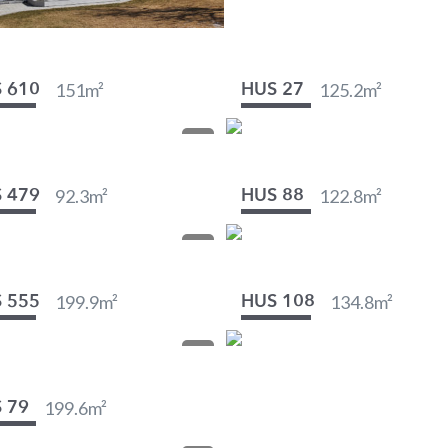
151
m²
125.2
m²
 610
HUS 27
92.3
m²
122.8
m²
 479
HUS 88
199.9
m²
134.8
m²
 555
HUS 108
199.6
m²
 79