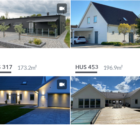
173.2
m²
196.9
m²
 317
HUS 453