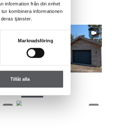
n information från din enhet
 tur kombinera informationen
102.4
m²
HUS 827
deras tjänster.
Marknadsföring
Tillåt alla
137.5
m²
HUS 902