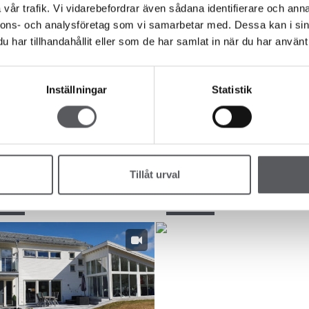
vår trafik. Vi vidarebefordrar även sådana identifierare och anna
nnons- och analysföretag som vi samarbetar med. Dessa kan i sin
177.8
m²
221.5
m²
 502
HUS 76
har tillhandahållit eller som de har samlat in när du har använt 
Inställningar
Statistik
Tillåt urval
180.1
m²
306.4
m²
 896
HUS 261