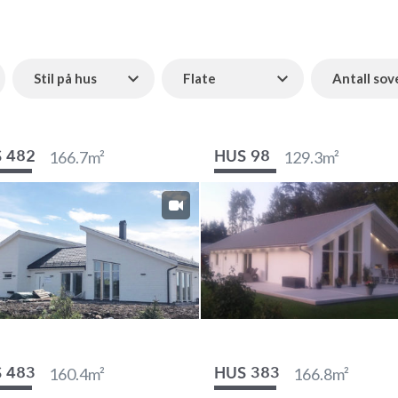
Stil på hus
Flate
Antall so
166.7
m²
129.3
m²
 482
HUS 98
160.4
m²
166.8
m²
 483
HUS 383