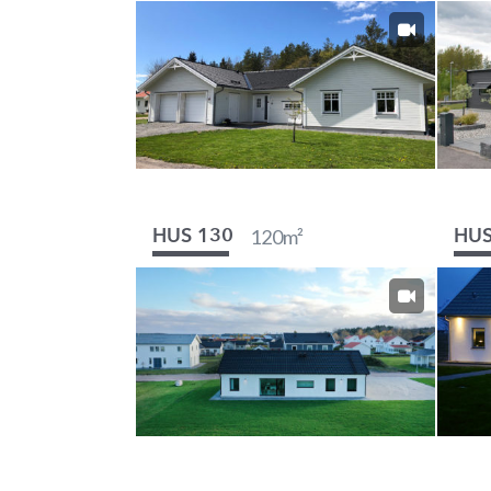
120
m²
HUS 130
HUS