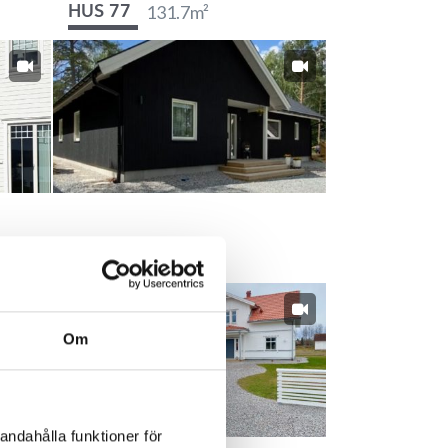
131.7
m²
HUS 77
171.8
m²
HUS 194
Om
andahålla funktioner för