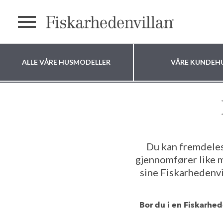
text.menu
ALLE VÅRE HUSMODELLER
VÅRE KUNDEH
Hvor vil du bygge
huset ditt?
Du kan fremdeles 
gjennomfører like m
sine Fiskarhedenvi
Bor du i en Fiskarhed