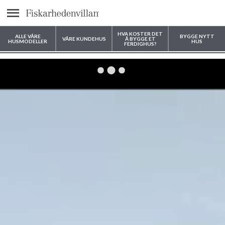
text.menu
HVA KOSTER DET
ALLE VÅRE
BYGGE NYTT
VÅRE KUNDEHUS
Å BYGGE ET
HUSMODELLER
HUS
FERDIGHUS?
Hvor vil du bygge huset ditt?