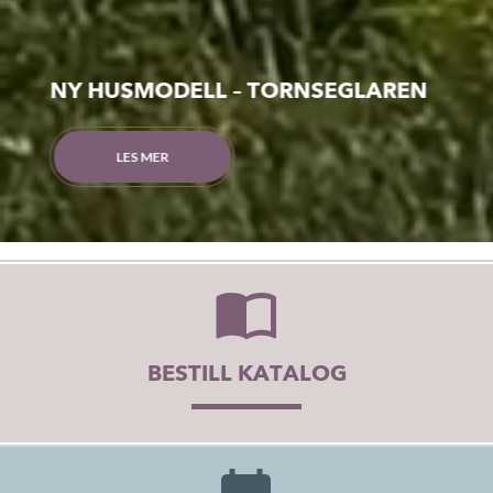
NYE MINIHUS!
L – TORNSEGLAREN
Små hus med st
SE VÅRE MINIHUS
BESTILL KATALOG