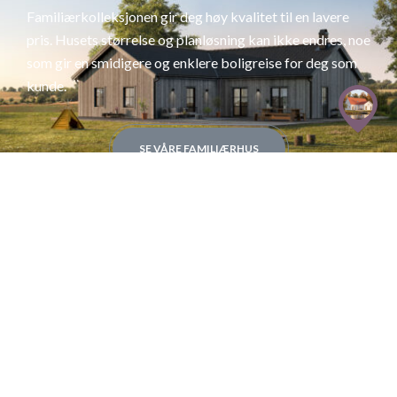
Familiærkolleksjonen gir deg høy kvalitet til en lavere
pris. Husets størrelse og planløsning kan ikke endres, noe
som gir en smidigere og enklere boligreise for deg som
kunde.
SE VÅRE FAMILIÆRHUS
KOLLEKSJON
MINIHUS
Minihuset med sine 30 m², kan brukes som både
enebolig og fritidsbolig. Den har et design man kan være
stolt av og en planløsning man kan trives i. Et minihus