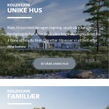
KOLLEKSJON
UNIKE HUS
Kom til oss med din egen tegning, se på våre kunders
ferdigbygde hus, eller bruk våre inspirasjonsmodeller for
å finne ut hva du liker. Deretter tilpasser vi alt helt etter
dine behov.
SE VÅRE UNIKE HUS
KOLLEKSJON
FAMILIÆR