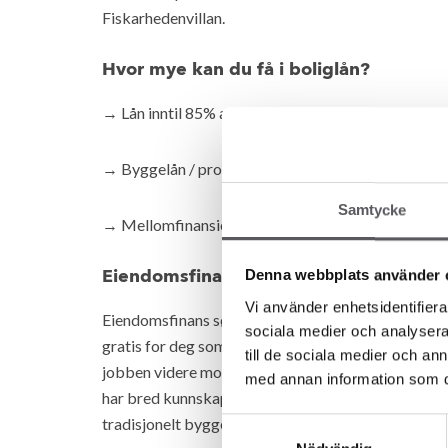
Fiskarhedenvillan.
Hvor mye kan du få i boliglån?
→ Lån inntil 85% av boligens verdi
→ Byggelån / prosjektlån
Samtycke
→ Mellomfinansiering i perioden mellom kjøp og sa
Denna webbplats använder 
Eiendomsfinans sammenlikner boliglån 
Vi använder enhetsidentifierar
Eiendomsfinans søker om lån, sammenlikner vilkår 
sociala medier och analysera 
gratis for deg som kunde hos Fiskarhedenvillan. Du 
till de sociala medier och a
jobben videre mot de bankene dere mener er aktuell
med annan information som du 
har bred kunnskap om hvilke banker og hvilke mulig
tradisjonelt byggelån er den beste løsningen. Samm
Samtyckesval