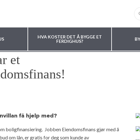
HVA KOSTER DET Å BYGGE ET
US
B
FERDIGHUS?
r et
domsfinans!
villan få hjelp med?
om boligfinansiering. Jobben Eiendomsfinans gjør med å
lbud om lån, er gratis for deg som kunde av