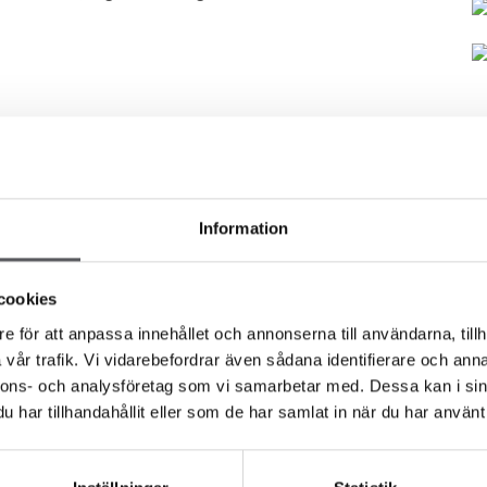
Information
lg av bolig
cookies
fra flere banker
e för att anpassa innehållet och annonserna till användarna, tillh
og gode løsninger på kundens vegne. Deres tjenester er
vår trafik. Vi vidarebefordrar även sådana identifierare och anna
forteller din historie kun en gang og Eiendomsfinans gjør
nnons- och analysföretag som vi samarbetar med. Dessa kan i sin
e for deg. Ingen bank er best for alle, men Eiendomsfinans
har tillhandahållit eller som de har samlat in när du har använt 
heter som finnes på markedet. Det er ikke alltid at et
en finner dere hva som passer best for deg og din situasjon.