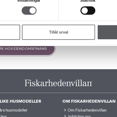
Inställningar
Statistik
eg også med mellomfinansiering i perioden mellom kjøp og
nte å få i mellomfinansiering, hva det vil koste og hva ditt
Tillåt urval
SØK HOS EIENDOMSFINANS
LIKE HUSMODELLER
OM FISKARHEDENVILLAN
våre husmodeller
Om Fiskarhedenvillan
 hus
Jobb hos oss