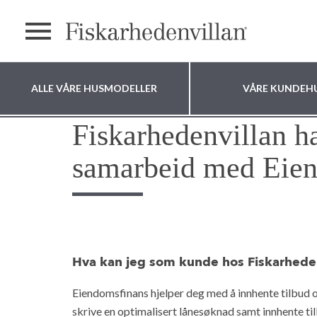
text.menu
ALLE VÅRE HUSMODELLER
VÅRE KUNDEH
Fiskarhedenvillan ha
Hvor vil du bygge
samarbeid med Eien
huset ditt?
Hva kan jeg som kunde hos Fiskarheden
Eiendomsfinans hjelper deg med å innhente tilbud 
skrive en optimalisert lånesøknad samt innhente ti