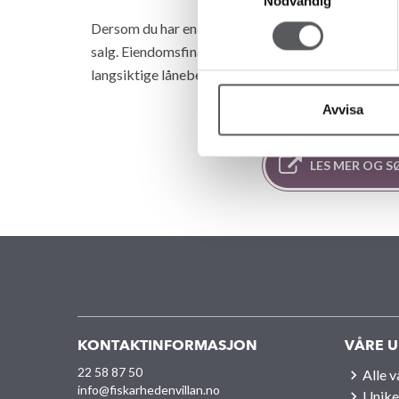
Nödvändig
Dersom du har en bolig du skal selge, hjelper de d
salg. Eiendomsfinans regner ut hvor mye du kan forve
langsiktige lånebehov blir etter at du har solgt.
Avvisa
LES MER OG 
KONTAKTINFORMASJON
VÅRE U
22 58 87 50
Alle 
info@fiskarhedenvillan.no
Unike