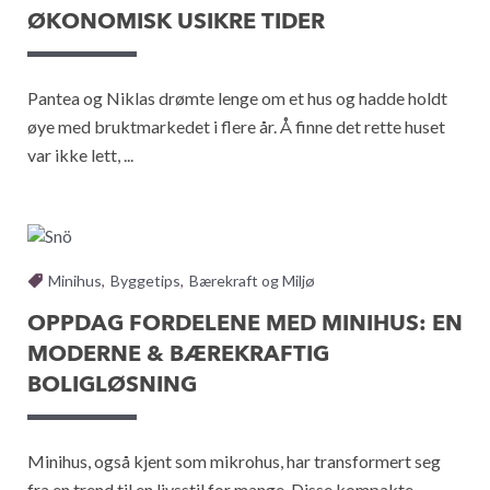
ØKONOMISK USIKRE TIDER
Pantea og Niklas drømte lenge om et hus og hadde holdt
øye med bruktmarkedet i flere år. Å finne det rette huset
var ikke lett, ...
Minihus
,
Byggetips
,
Bærekraft og Miljø
OPPDAG FORDELENE MED MINIHUS: EN
MODERNE & BÆREKRAFTIG
BOLIGLØSNING
Minihus, også kjent som mikrohus, har transformert seg
fra en trend til en livsstil for mange. Disse kompakte