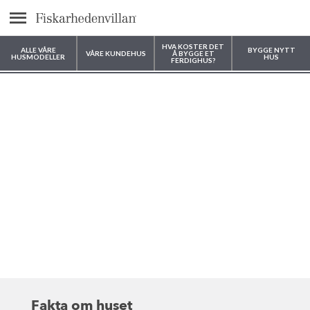
text.menu
HVA KOSTER DET
ALLE VÅRE
BYGGE NYTT
VÅRE KUNDEHUS
Å BYGGE ET
HUSMODELLER
HUS
FERDIGHUS?
Hvor vil du bygge huset ditt?
Fakta om huset