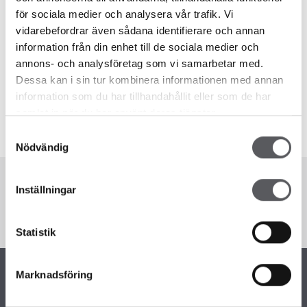
för sociala medier och analysera vår trafik. Vi
vidarebefordrar även sådana identifierare och annan
@sofiawictorsson
information från din enhet till de sociala medier och
annons- och analysföretag som vi samarbetar med.
Dessa kan i sin tur kombinera informationen med annan
Planløsning
information som du har tillhandahållit eller som de har
samlat in när du har använt deras tjänster.
1
/2
Samtyckesval
Nödvändig
Kommentarer
Inställningar
Statistik
Marknadsföring