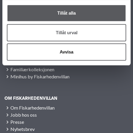
KONTAKTINFORMASJON
Tillåt alla
22 58 87 50
info@fiskarhedenvillan.no
Fiskarhedenvillan AS c/o Fiskarhedenvillan Box 882 SE-781 29
Tillåt urval
BORLÄNGE SVERIGE
VÅRE ULIKE HUSMODELLER
Avvisa
Alle våre husmodeller
Unike hus
Familiærkolleksjonen
Minihus by Fiskarhedenvillan
OM FISKARHEDENVILLAN
Om Fiskarhedenvillan
Jobb hos oss
Presse
Nyhetsbrev