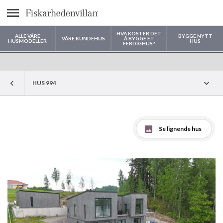
text.menu
HVA KOSTER DET
ALLE VÅRE
BYGGE NYTT
VÅRE KUNDEHUS
Å BYGGE ET
HUSMODELLER
HUS
FERDIGHUS?
Hvor vil du bygge huset ditt?
HUS 994
Se lignende hus