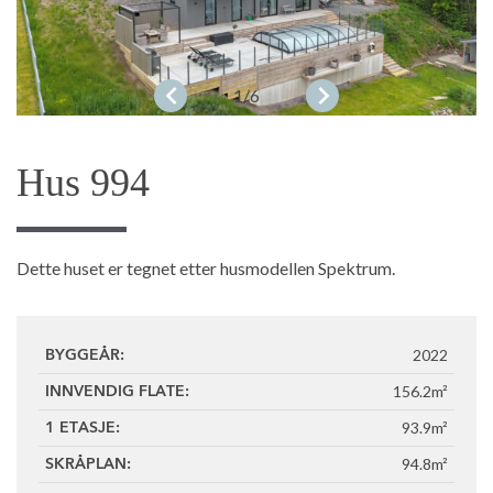
1
/6
Hus 994
Dette huset er tegnet etter husmodellen Spektrum.
2022
BYGGEÅR:
156.2m²
INNVENDIG FLATE:
93.9m²
1 ETASJE:
94.8m²
SKRÅPLAN: