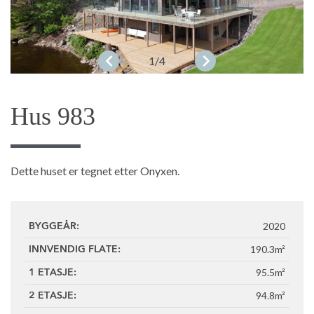
1
/4
Hus 983
Dette huset er tegnet etter Onyxen.
2020
BYGGEÅR:
190.3m²
INNVENDIG FLATE:
95.5m²
1 ETASJE:
94.8m²
2 ETASJE: