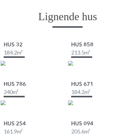
Lignende hus
HUS 32
HUS 858
184.2
m²
213.5
m²
HUS 786
HUS 671
240
m²
184.2
m²
HUS 254
HUS 094
161.9
m²
205.6
m²