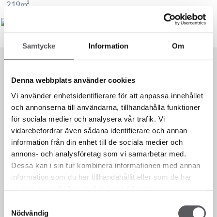
219
m²
Samtycke
Information
Om
Denna webbplats använder cookies
Vi använder enhetsidentifierare för att anpassa innehållet
och annonserna till användarna, tillhandahålla funktioner
för sociala medier och analysera vår trafik. Vi
vidarebefordrar även sådana identifierare och annan
information från din enhet till de sociala medier och
annons- och analysföretag som vi samarbetar med.
Dessa kan i sin tur kombinera informationen med annan
information som du har tillhandahållit eller som de har
Vi er her for deg!
samlat in när du har använt deras tjänster.
Samtyckesval
Nödvändig