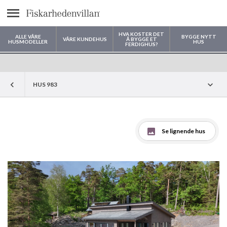
text.menu
HVA KOSTER DET
ALLE VÅRE
BYGGE NYTT
VÅRE KUNDEHUS
Å BYGGE ET
HUSMODELLER
HUS
FERDIGHUS?
Hvor vil du bygge huset ditt?
HUS 983
Se lignende hus