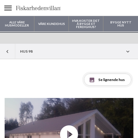
text.menu
HVA KOSTER DET
ALLE VÅRE
BYGGE NYTT
VÅRE KUNDEHUS
Å BYGGE ET
HUSMODELLER
HUS
FERDIGHUS?
Hvor vil du bygge huset ditt?
HUS 98
Se lignende hus