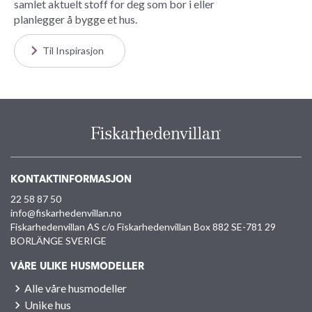
samlet aktuelt stoff for deg som bor i eller
planlegger å bygge et hus.
Til Inspirasjon
KONTAKTINFORMASJON
22 58 87 50
info@fiskarhedenvillan.no
Fiskarhedenvillan AS c/o Fiskarhedenvillan Box 882 SE-781 29
BORLÄNGE SVERIGE
VÅRE ULIKE HUSMODELLER
Alle våre husmodeller
Unike hus