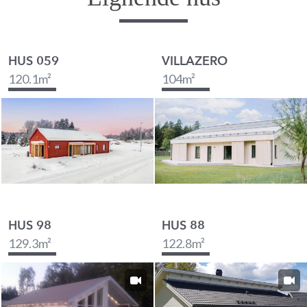
HUS 059
VILLAZERO
120.1
m²
104
m²
HUS 98
HUS 88
129.3
m²
122.8
m²