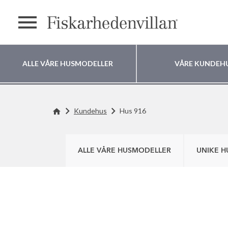
text.menu
ALLE VÅRE HUSMODELLER
VÅRE KUNDEH
Hvor vil du bygge
Kundehus
Hus 916
huset ditt?
ALLE VÅRE HUSMODELLER
UNIKE H