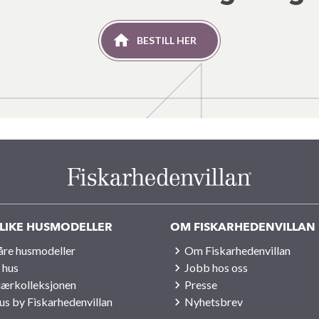
BESTILL HER
LIKE HUSMODELLER
OM FISKARHEDENVILLAN
våre husmodeller
Om Fiskarhedenvillan
 hus
Jobb hos oss
iærkolleksjonen
Presse
us by Fiskarhedenvillan
Nyhetsbrev