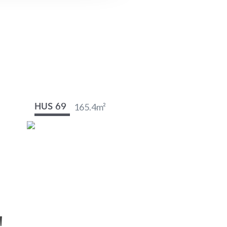
165.4
m²
HUS 69
!