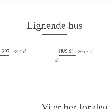
Lignende hus
84.4
m²
205.7
m²
 907
HUS 61
Vi er her for deg