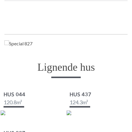
Lignende hus
HUS 044
HUS 437
120.8
m²
124.3
m²