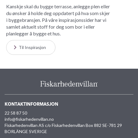
Kanskje skal du bygge terrasse, anlegge plen eller
du ønsker å holde deg oppdatert på hva som skjer
i byggebransjen. På våre inspirasjonssider har vi
samlet aktuelt stoff for deg som bor i eller
planlegger å bygge et hus.
Til Inspirasjon
KONTAKTINFORMASJON
22 58 87 50
info@fiskarhedenvillan.no
Fiskarhedenvillan AS c/o Fiskarhedenvillan Box 882 SE-781 29
BORLÄNGE SVERIGE