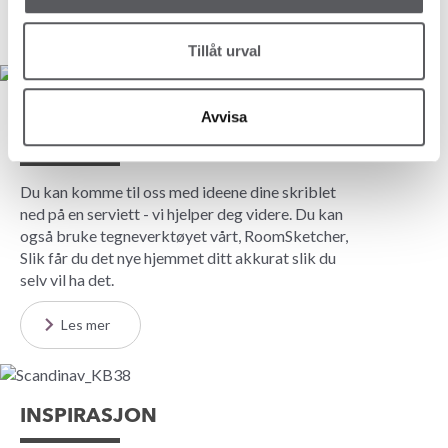
Til Mitt hus
Tillåt urval
Avvisa
FRIHET TIL Å SKAPE - OG
OMSKAPE
Du kan komme til oss med ideene dine skriblet
ned på en serviett - vi hjelper deg videre. Du kan
også bruke tegneverktøyet vårt, RoomSketcher,
Slik får du det nye hjemmet ditt akkurat slik du
selv vil ha det.
Les mer
INSPIRASJON