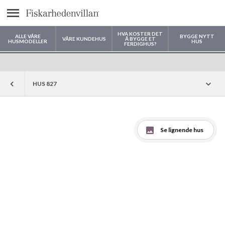
text.menu
HVA KOSTER DET
ALLE VÅRE
BYGGE NYTT
VÅRE KUNDEHUS
Å BYGGE ET
HUSMODELLER
HUS
FERDIGHUS?
Hvor vil du bygge huset ditt?
HUS 827
Se lignende hus