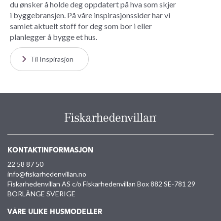
du ønsker å holde deg oppdatert på hva som skjer
i byggebransjen. På våre inspirasjonssider har vi
samlet aktuelt stoff for deg som bor i eller
planlegger å bygge et hus.
Til Inspirasjon
KONTAKTINFORMASJON
22 58 87 50
info@fiskarhedenvillan.no
Fiskarhedenvillan AS c/o Fiskarhedenvillan Box 882 SE-781 29
BORLÄNGE SVERIGE
VÅRE ULIKE HUSMODELLER