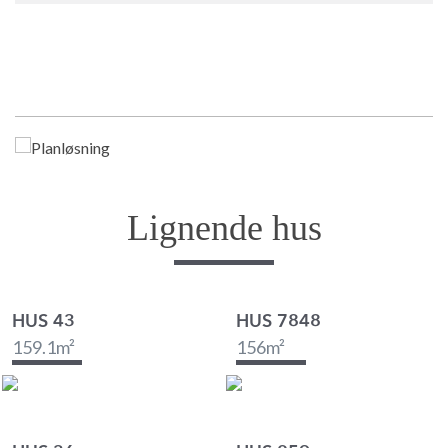
Lignende hus
HUS 43
HUS 7848
159.1
m²
156
m²