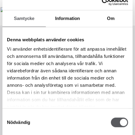
Samtycke
Information
Om
Denna webbplats använder cookies
Vi använder enhetsidentifierare för att anpassa innehållet
och annonserna till användarna, tillhandahålla funktioner
för sociala medier och analysera vår trafik. Vi
vidarebefordrar även sådana identifierare och annan
information från din enhet till de sociala medier och
annons- och analysföretag som vi samarbetar med.
Dessa kan i sin tur kombinera informationen med annan
information som du har tillhandahållit eller som de har
Vi er her for deg!
samlat in när du har använt deras tjänster.
Samtyckesval
Nödvändig
Et hus er så mye mer enn bare fire vegger. Det er et hjem, et