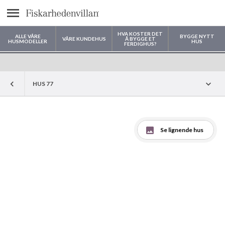
text.menu
HVA KOSTER DET
ALLE VÅRE
BYGGE NYTT
VÅRE KUNDEHUS
Å BYGGE ET
HUSMODELLER
HUS
FERDIGHUS?
Hvor vil du bygge huset ditt?
HUS 77
Se lignende hus