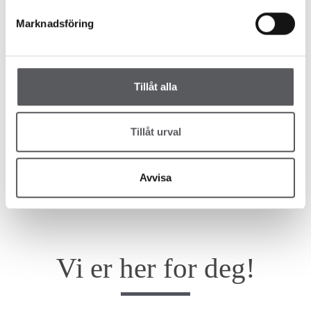
HUS 54
219
m²
Marknadsföring
Tillåt alla
Tillåt urval
Avvisa
Vi er her for deg!