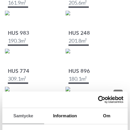
161.9
m²
205.6
m²
HUS 983
HUS 248
190.3
m²
201.8
m²
HUS 774
HUS 896
309.1
m²
180.1
m²
HUS 267
HUS 95
Samtycke
Information
Om
198.7
m²
223.4
m²