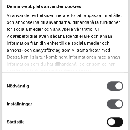
Denna webbplats använder cookies
Vi använder enhetsidentifierare för att anpassa innehållet
HUS 1801
HUS 10
och annonserna till användarna, tillhandahålla funktioner
318.2
m²
314.7
m²
för sociala medier och analysera vår trafik. Vi
vidarebefordrar även sådana identifierare och annan
information från din enhet till de sociala medier och
annons- och analysföretag som vi samarbetar med.
HUS 753
HUS 90
Dessa kan i sin tur kombinera informationen med annan
275
m²
193.2
m²
information som du har tillhandahållit eller som de har
samlat in när du har använt deras tjänster.
Samtyckesval
Nödvändig
HUS 78
HUS 83
377.6
m²
200
m²
Inställningar
Statistik