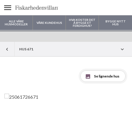
text.menu
HVA KOSTER DET
ALLE VÅRE
BYGGE NYTT
VÅRE KUNDEHUS
Å BYGGE ET
HUSMODELLER
HUS
FERDIGHUS?
Hvor vil du bygge huset ditt?
HUS 671
Se lignende hus