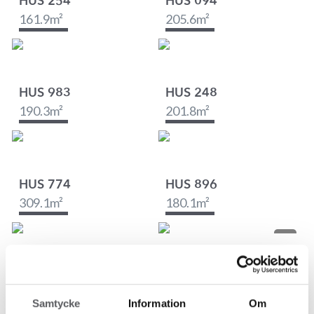
HUS 254
HUS 094
161.9
m²
205.6
m²
HUS 983
HUS 248
190.3
m²
201.8
m²
HUS 774
HUS 896
309.1
m²
180.1
m²
HUS 267
HUS 95
198.7
m²
223.4
m²
Samtycke
Information
Om