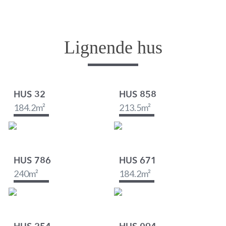
Lignende hus
HUS 32
HUS 858
184.2
m²
213.5
m²
HUS 786
HUS 671
240
m²
184.2
m²