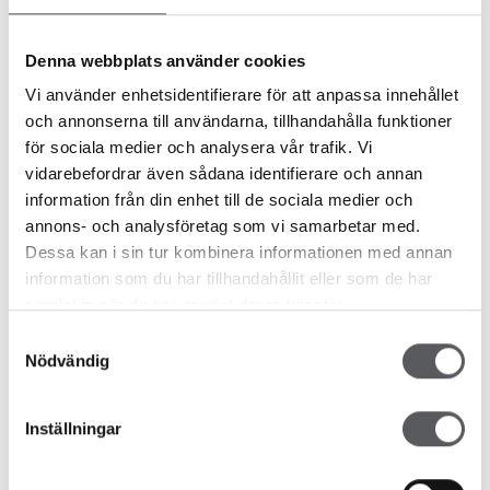
Denna webbplats använder cookies
HUS 1801
HUS 10
Vi använder enhetsidentifierare för att anpassa innehållet
318.2
m²
314.7
m²
och annonserna till användarna, tillhandahålla funktioner
för sociala medier och analysera vår trafik. Vi
vidarebefordrar även sådana identifierare och annan
information från din enhet till de sociala medier och
annons- och analysföretag som vi samarbetar med.
HUS 753
HUS 90
Dessa kan i sin tur kombinera informationen med annan
275
m²
193.2
m²
information som du har tillhandahållit eller som de har
samlat in när du har använt deras tjänster.
Samtyckesval
Nödvändig
HUS 78
HUS 83
377.6
m²
200
m²
Inställningar