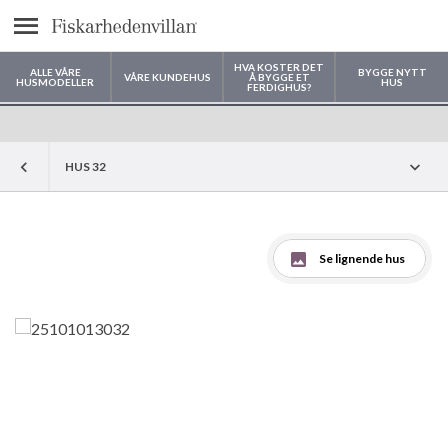
text.menu
HVA KOSTER DET
ALLE VÅRE
BYGGE NYTT
VÅRE KUNDEHUS
Å BYGGE ET
HUSMODELLER
HUS
FERDIGHUS?
Hvor vil du bygge huset ditt?
HUS 32
Se lignende hus