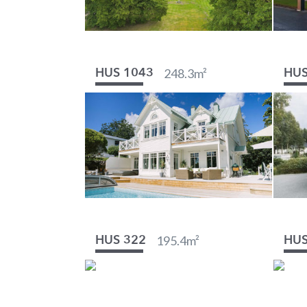
248.3
m²
HUS 1043
HUS
195.4
m²
HUS 322
HUS