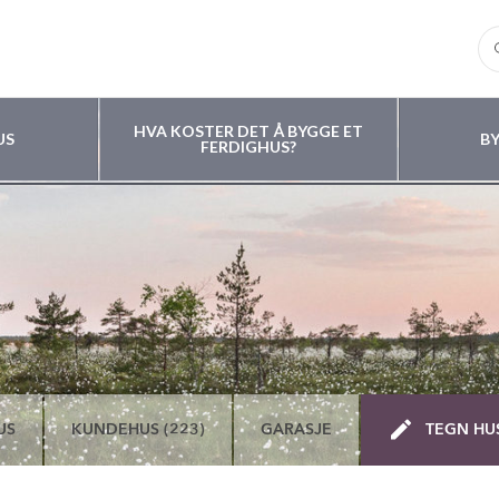
HVA KOSTER DET Å BYGGE ET
US
B
FERDIGHUS?
US
KUNDEHUS (223)
GARASJE
TEGN HU