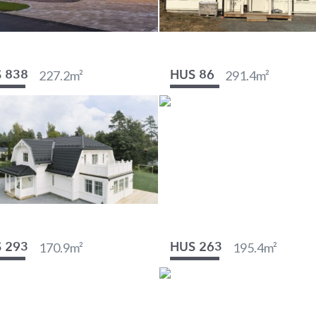
227.2
m²
291.4
m²
 838
HUS 86
170.9
m²
195.4
m²
 293
HUS 263