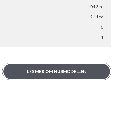
104.3m²
91.1m²
6
4
LES MER OM HUSMODELLEN