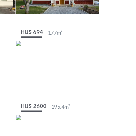
177
m²
HUS 694
195.4
m²
HUS 2600