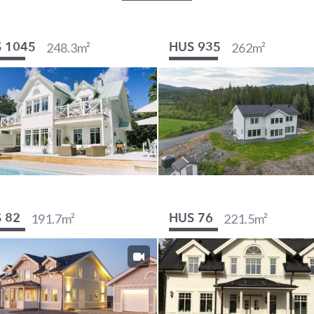
248.3
m²
262
m²
 1045
HUS 935
191.7
m²
221.5
m²
 82
HUS 76