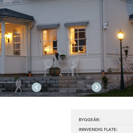
1
/2
BYGGEÅR:
INNVENDIG FLATE: