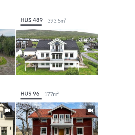
393.5
m²
HUS 489
177
m²
HUS 96