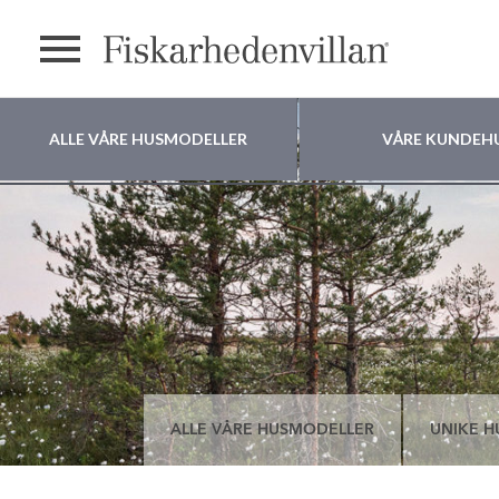
text.menu
ALLE VÅRE HUSMODELLER
VÅRE KUNDEH
Hvor vil du bygge
huset ditt?
ALLE VÅRE HUSMODELLER
UNIKE H