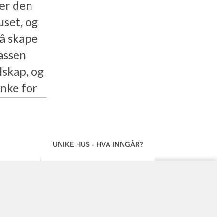
er den
uset, og
 å skape
lassen
lskap, og
nke for
SET SELV
UNIKE HUS – HVA INNGÅR?