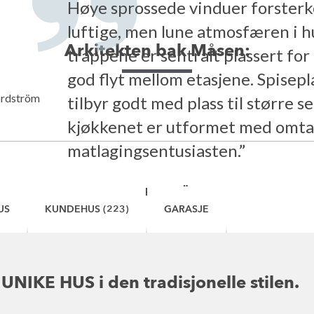
Høye sprossede vinduer forsterk
luftige, men lune atmosfæren i h
Arkitekten bak Måsen:
trappene er sentralt plassert for
god flyt mellom etasjene. Spisep
tilbyr godt med plass til større se
kjøkkenet er utformet med omta
matlagingsentusiasten.”
ANDREAS NORDSTRÖM
US
KUNDEHUS (223)
GARASJE
TEGN HU
UNIKE HUS i den tradisjonelle stilen.