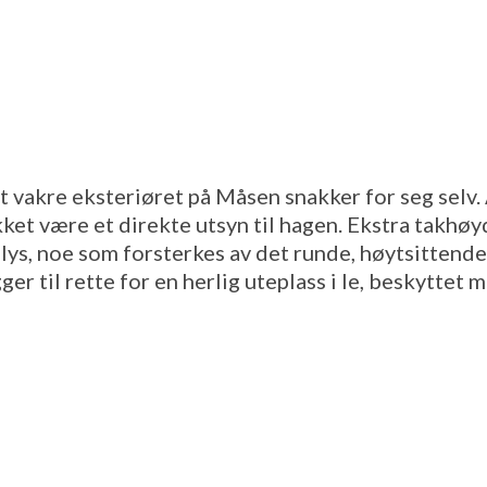
 vakre eksteriøret på Måsen snakker for seg selv. 
kket være et direkte utsyn til hagen. Ekstra takhø
 lys, noe som forsterkes av det runde, høytsittende
ger til rette for en herlig uteplass i le, beskyttet 