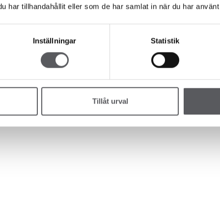
har tillhandahållit eller som de har samlat in när du har använt 
vår uslåelige fleksibilitet – noe vi har valgt å kalle frihet!
Inställningar
Statistik
Tillåt urval