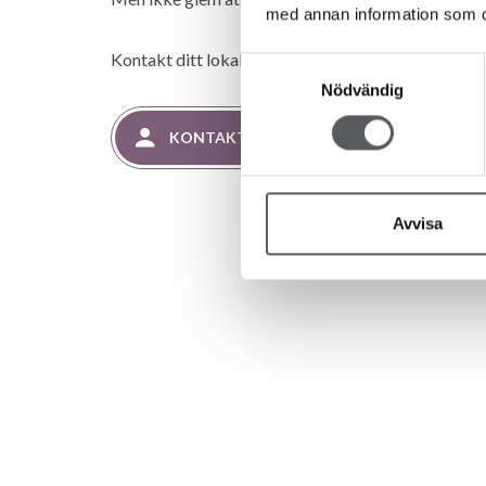
med annan information som du 
Kontakt ditt lokale kontor dersom du vil vite mer om 
Samtyckesval
Nödvändig
KONTAKTE SELGER
Avvisa