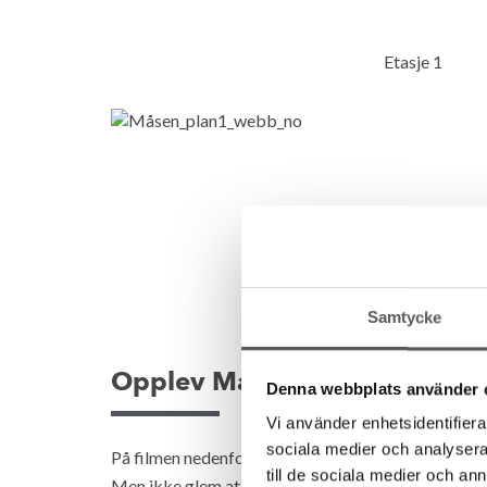
Etasje 1
Samtycke
Opplev Måsen allerede nå!
Denna webbplats använder 
Vi använder enhetsidentifierar
sociala medier och analysera 
På filmen nedenfor kan dere oppleve hvordan stan
till de sociala medier och a
Men ikke glem at vi skreddersyr alle våre unike hus