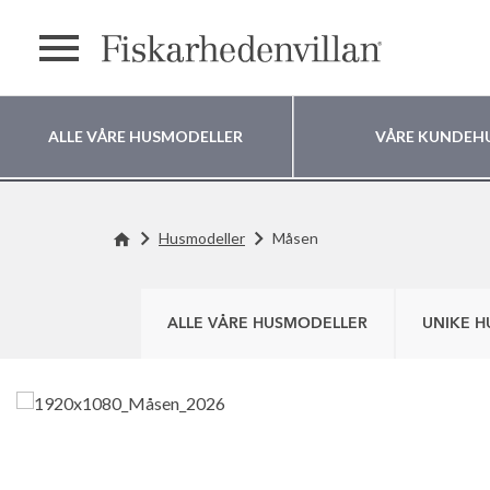
text.menu
ALLE VÅRE HUSMODELLER
VÅRE KUNDEH
Hvor vil du bygge
Husmodeller
Måsen
huset ditt?
ALLE VÅRE HUSMODELLER
UNIKE H