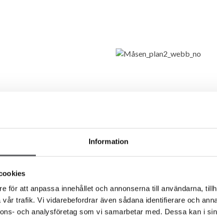
ENDRE PLANTEGNING
Information
cookies
e för att anpassa innehållet och annonserna till användarna, tillh
vår trafik. Vi vidarebefordrar även sådana identifierare och anna
dardplantegningen av Måsen føles.
nnons- och analysföretag som vi samarbetar med. Dessa kan i sin
 etter deres ønsker og behov – helt kostnadsfritt!