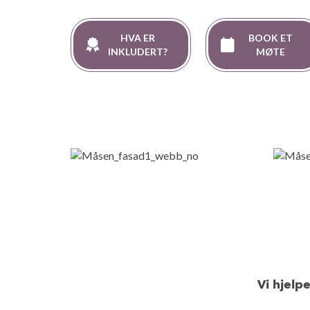
HVA ER
BOOK ET
INKLUDERT?
MØTE
Vi hjelp