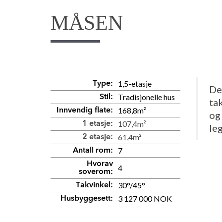
MÅSEN
1,5-etasje
Type:
Det
Tradisjonelle hus
Stil:
ta
168,8m²
Innvendig flate:
og
107,4m²
1 etasje:
leg
61,4m²
2 etasje:
7
Antall rom:
Hvorav
4
soverom:
30°/45°
Takvinkel:
3 127 000 NOK
Husbyggesett: