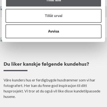
Tillåt urval
SPOVEN
BERGUVEN
205.2
m²
243.9
m²
Avvisa
Du liker kanskje følgende kundehus?
Våre kunders hus er ferdigbygde husdrømmer som vi har
fotografert. Her kan du finne god inspirasjon til ditt
husprosjekt. Vi tror at du også vil like disse kundetilpassede
husene.