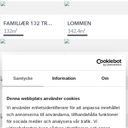
FAMILIÆR 132 TRADISJONELL
LOMMEN
132
m²
142.4
m²
FAMILIÆR 143 TRADISJONELL
DU BESTEMMER!
143.1
m²
100
m²
Samtycke
Information
Om
DOMHERREN
FAMILIÆR 146 TRADISJONELL
Denna webbplats använder cookies
143.9
m²
145.5
m²
Vi använder enhetsidentifierare för att anpassa innehållet
och annonserna till användarna, tillhandahålla funktioner
för sociala medier och analysera vår trafik. Vi