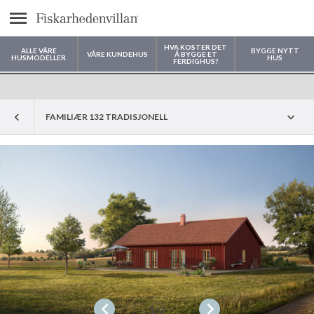
text.menu
HVA KOSTER DET
ALLE VÅRE
BYGGE NYTT
VÅRE KUNDEHUS
Å BYGGE ET
HUSMODELLER
HUS
FERDIGHUS?
Hvor vil du bygge huset ditt?
FAMILIÆR 132 TRADISJONELL
1
/2