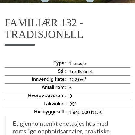
FAMILIÆR 132 -
TRADISJONELL
1-etasje
Type:
Tradisjonell
Stil:
132,0m²
Innvendig flate:
5
Antall rom:
3
Hvorav soverom:
30°
Takvinkel:
1 845 000 NOK
Husbyggesett:
Et gjennomtenkt enetasjes hus med
romslige oppholdsarealer, praktiske