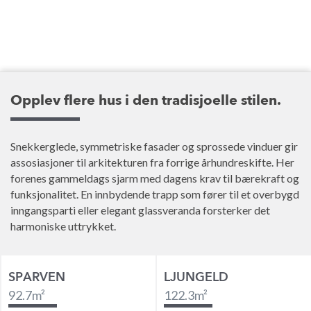
Opplev flere hus i den tradisjoelle stilen.
Snekkerglede, symmetriske fasader og sprossede vinduer gir
assosiasjoner til arkitekturen fra forrige århundreskifte. Her
forenes gammeldags sjarm med dagens krav til bærekraft og
funksjonalitet. En innbydende trapp som fører til et overbygd
inngangsparti eller elegant glassveranda forsterker det
harmoniske uttrykket.
SPARVEN
LJUNGELD
92.7
m²
122.3
m²