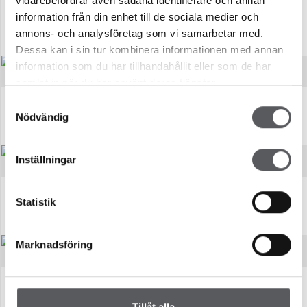
vidarebefordrar även sådana identifierare och annan
information från din enhet till de sociala medier och
FAMILIÆR 158 TRADISJONELL
FAMILIÆR 160 TRADISJONELL
annons- och analysföretag som vi samarbetar med.
157.5
m²
160.1
m²
Dessa kan i sin tur kombinera informationen med annan
information som du har tillhandahållit eller som de har
samlat in när du har använt deras tjänster.
Samtyckesval
VIGGEN
MÅSEN
Nödvändig
165.3
m²
168.8
m²
Inställningar
TRANAN
TORNSEGLAREN
Statistik
181.0
m²
181.1
m²
Marknadsföring
GULHAKEN
FALKEN
182.4
m²
191
m²
Tillåt alla