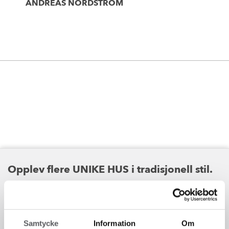
ANDREAS NORDSTRÖM
Opplev flere UNIKE HUS i tradisjonell stil.
Snekkerglede, symmetriske fasader og sprossede vinduer gir
assosiasjoner til arkitekturen fra forrige århundreskifte. Her
Samtycke
Information
Om
forenes gammeldags sjarm med dagens krav til bærekraft og