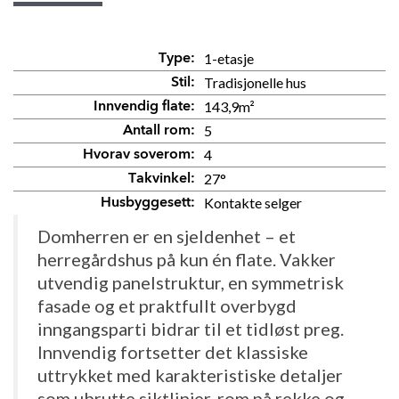
1-etasje
Type:
Tradisjonelle hus
Stil:
143,9m²
Innvendig flate:
5
Antall rom:
4
Hvorav soverom:
27°
Takvinkel:
Kontakte selger
Husbyggesett:
Domherren er en sjeldenhet – et
herregårdshus på kun én flate. Vakker
utvendig panelstruktur, en symmetrisk
fasade og et praktfullt overbygd
inngangsparti bidrar til et tidløst preg.
Innvendig fortsetter det klassiske
uttrykket med karakteristiske detaljer
som ubrutte siktlinjer, rom på rekke og