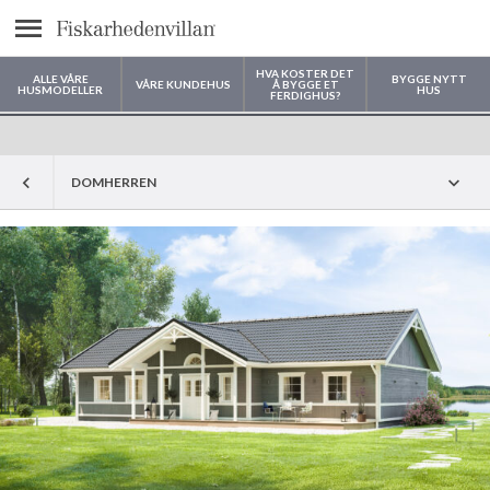
text.menu
HVA KOSTER DET
ALLE VÅRE
BYGGE NYTT
VÅRE KUNDEHUS
Å BYGGE ET
HUSMODELLER
HUS
FERDIGHUS?
Hvor vil du bygge huset ditt?
DOMHERREN