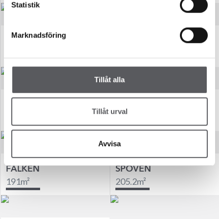
Statistik
Marknadsföring
MÅSEN
TRANAN
168.8
m²
181.0
m²
Tillåt alla
TORNSEGLAREN
GULHAKEN
Tillåt urval
181.1
m²
182.4
m²
Avvisa
FALKEN
SPOVEN
191
m²
205.2
m²