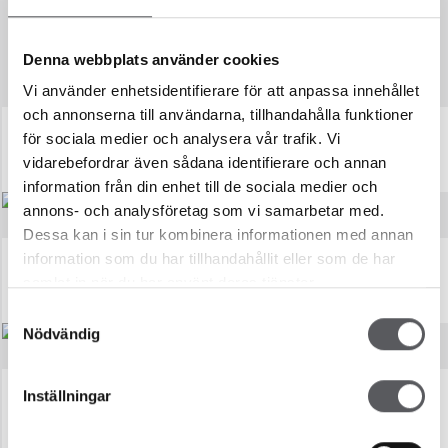
funksjonalitet. En innbydende trapp som fører til et overbygd
inngangsparti eller elegant glassveranda forsterker det
Denna webbplats använder cookies
harmoniske uttrykket.
Vi använder enhetsidentifierare för att anpassa innehållet
och annonserna till användarna, tillhandahålla funktioner
för sociala medier och analysera vår trafik. Vi
SPARVEN
LJUNGELD
92.7
m²
122.3
m²
vidarebefordrar även sådana identifierare och annan
information från din enhet till de sociala medier och
annons- och analysföretag som vi samarbetar med.
Dessa kan i sin tur kombinera informationen med annan
information som du har tillhandahållit eller som de har
LOMMEN
DU BESTEMMER!
samlat in när du har använt deras tjänster.
142.4
m²
100
m²
Samtyckesval
Nödvändig
Inställningar
DOMHERREN
VIGGEN
143.9
m²
165.3
m²