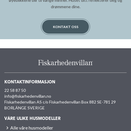
øyeblikkene blir til varige minner. Huset ditt reflekterer deg og
drømmene dine.
KONTAKT OSS
KONTAKTINFORMASJON
22 58 87 50
info@fiskarhedenvillan.no
Fiskarhedenvillan AS c/o Fiskarhedenvillan Box 882 SE-781 29
BORLÄNGE SVERIGE
VÅRE ULIKE HUSMODELLER
Alle våre husmodeller