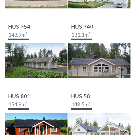
HUS 354
HUS 340
143.9
m²
131.1
m²
HUS 801
HUS 58
154.9
m²
148.5
m²