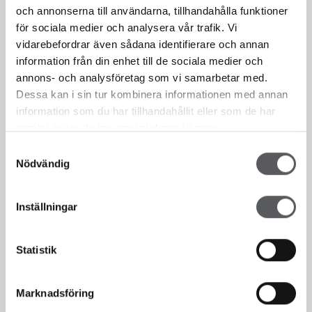
och annonserna till användarna, tillhandahålla funktioner
för sociala medier och analysera vår trafik. Vi
vidarebefordrar även sådana identifierare och annan
information från din enhet till de sociala medier och
annons- och analysföretag som vi samarbetar med.
Dessa kan i sin tur kombinera informationen med annan
information som du har tillhandahållit eller som de har
samlat in när du har använt deras tjänster.
Vi er her for deg!
Samtyckesval
Nödvändig
Et hus er så mye mer enn bare fire vegger. Det er et hjem, et
Inställningar
fristed, en plass man slapper av og nyter fritiden. Det er her de små
øyeblikkene blir til varige minner. Huset ditt reflekterer deg og
drømmene dine.
Statistik
KONTAKT OSS
Marknadsföring