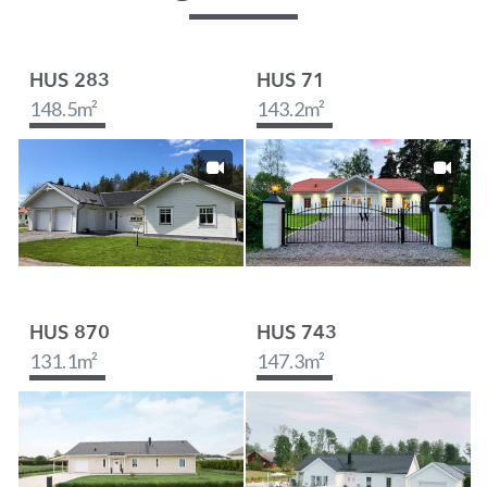
HUS 283
HUS 71
148.5
m²
143.2
m²
HUS 870
HUS 743
131.1
m²
147.3
m²