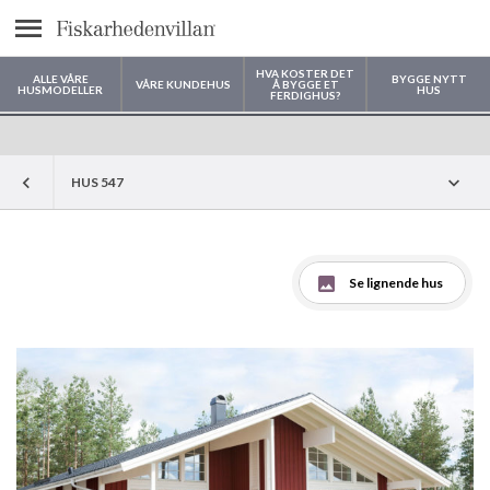
text.menu
HVA KOSTER DET
ALLE VÅRE
BYGGE NYTT
VÅRE KUNDEHUS
Å BYGGE ET
HUSMODELLER
HUS
FERDIGHUS?
Hvor vil du bygge huset ditt?
HUS 547
Se lignende hus