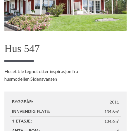
Hus 547
Huset ble tegnet etter inspirasjon fra
husmodellen Sidensvansen
2011
BYGGEÅR:
134.6m²
INNVENDIG FLATE:
134.6m²
1 ETASJE:
4