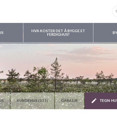
HVA KOSTER DET Å BYGGE ET
US
B
FERDIGHUS?
US
KUNDEHUS (223)
GARASJE
TEGN HU