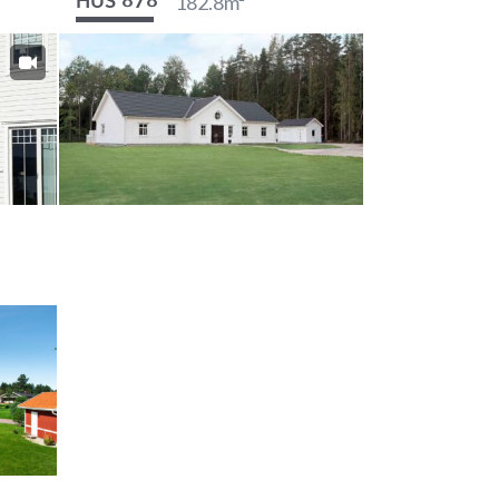
182.8
m²
HUS 878