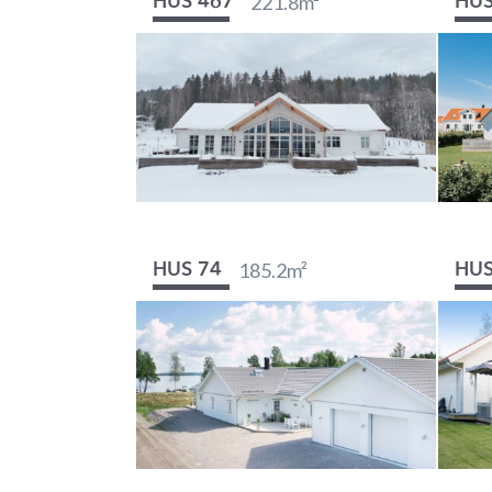
221.8
m²
HUS 467
HUS
185.2
m²
HUS 74
HUS