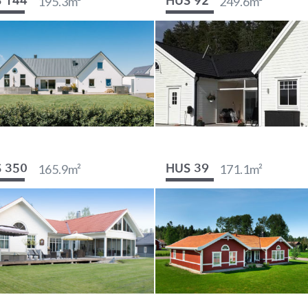
195.3
m²
249.6
m²
 144
HUS 92
165.9
m²
171.1
m²
 350
HUS 39