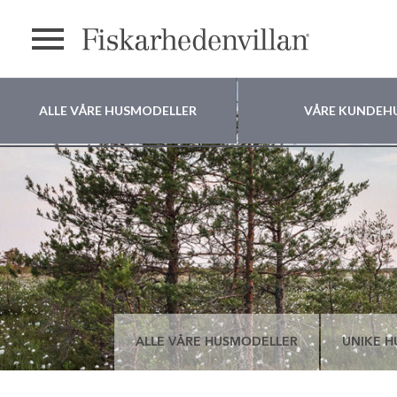
text.menu
ALLE VÅRE HUSMODELLER
VÅRE KUNDEH
Hvor vil du bygge
huset ditt?
ALLE VÅRE HUSMODELLER
UNIKE H