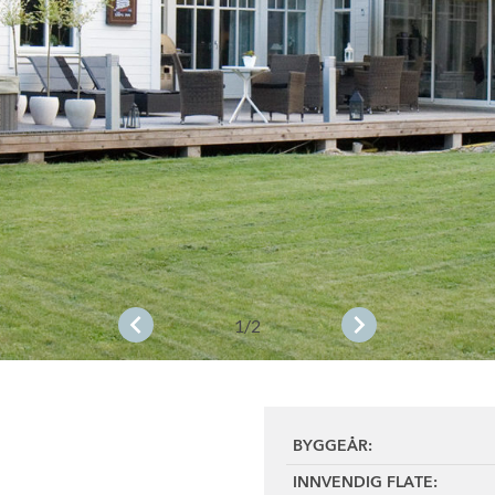
1
/2
BYGGEÅR:
INNVENDIG FLATE: