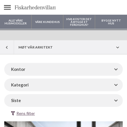
text.menu
HVA KOSTER DET
ALLE VÅRE
BYGGE NYTT
VÅRE KUNDEHUS
Å BYGGE ET
HUSMODELLER
HUS
FERDIGHUS?
Hvor vil du bygge huset ditt?
MØT VÅR ARKITEKT
Kontor
Kategori
Siste
Rens filter