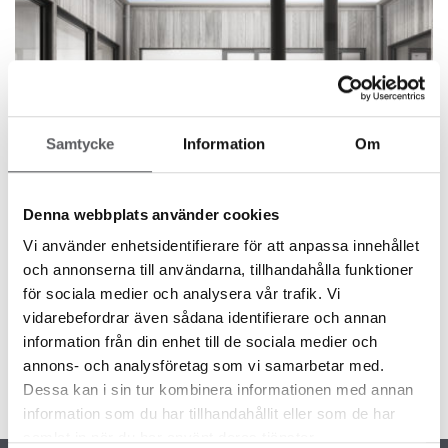
Samtycke
Information
Om
Denna webbplats använder cookies
NYHETER
Vi använder enhetsidentifierare för att anpassa innehållet
MØT VÅR ARKITEKT
och annonserna till användarna, tillhandahålla funktioner
för sociala medier och analysera vår trafik. Vi
8 år siden
vidarebefordrar även sådana identifierare och annan
Läs mer
arkitekttegnet hus
,
møt vår arkitekt
information från din enhet till de sociala medier och
Side 1 av 1
annons- och analysföretag som vi samarbetar med.
Dessa kan i sin tur kombinera informationen med annan
information som du har tillhandahållit eller som de har
samlat in när du har använt deras tjänster.