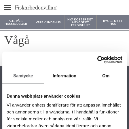
text.menu
HVA KOSTER DET
ALLE VÅRE
BYGGE NYTT
VÅRE KUNDEHUS
Å BYGGE ET
HUSMODELLER
HUS
FERDIGHUS?
Hvor vil du bygge huset ditt?
Vågå
4 måneder siden
Samtycke
Information
Om
Denna webbplats använder cookies
KONTAKTINFORMASJON
Vi använder enhetsidentifierare för att anpassa innehållet
22 58 87 50
och annonserna till användarna, tillhandahålla funktioner
info@fiskarhedenvillan.no
Fiskarhedenvillan AS c/o Fiskarhedenvillan Box 882 SE-781 29
för sociala medier och analysera vår trafik. Vi
BORLÄNGE SVERIGE
vidarebefordrar även sådana identifierare och annan