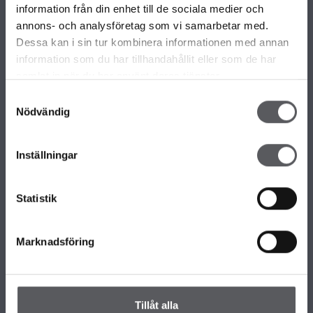
information från din enhet till de sociala medier och
VÅRE ULIKE HUSMODELLER
annons- och analysföretag som vi samarbetar med.
Alle våre husmodeller
Dessa kan i sin tur kombinera informationen med annan
Unike hus
information som du har tillhandahållit eller som de har
Familiærkolleksjonen
samlat in när du har använt deras tjänster.
Minihus by Fiskarhedenvillan
Samtyckesval
Nödvändig
OM FISKARHEDENVILLAN
Inställningar
Om Fiskarhedenvillan
Jobb hos oss
Presse
Statistik
Nyhetsbrev
KONTAKT FISKARHEDENVILLAN
Marknadsföring
Kontakt oss
Hovedkontor
Våre Kontor
Tillåt alla
Slik håndterer vi personopplysningene dine