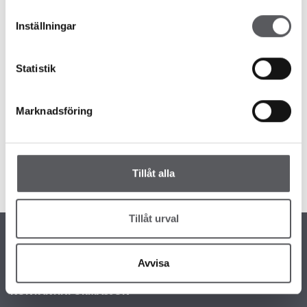
Inställningar
Statistik
Messer
Nyheter
Marknadsföring
MØT OSS PÅ BOLIGMESSEN I TRONDHEIM
7 år siden
boligmesse
Tillåt alla
Läs mer
Tillåt urval
Avvisa
KONTAKTINFORMASJON