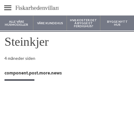
text.menu
HVA KOSTER DET
ALLE VÅRE
BYGGE NYTT
VÅRE KUNDEHUS
Å BYGGE ET
HUSMODELLER
HUS
FERDIGHUS?
Hvor vil du bygge huset ditt?
Steinkjer
4 måneder siden
component.post.more.news