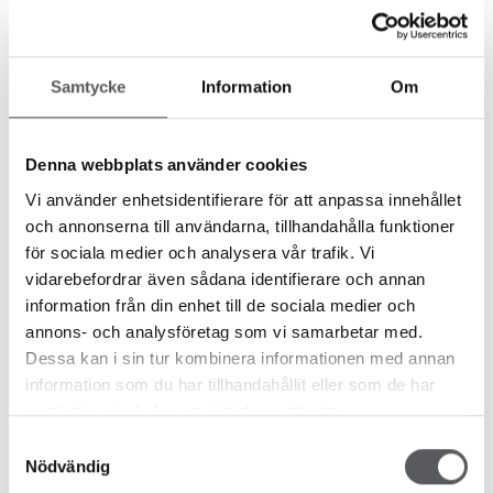
Samtycke
Information
Om
Denna webbplats använder cookies
Vi använder enhetsidentifierare för att anpassa innehållet
Messer
Nyheter
och annonserna till användarna, tillhandahålla funktioner
FISKARHEDENVILLAN PÅ
för sociala medier och analysera vår trafik. Vi
RØROSMARTNAN
vidarebefordrar även sådana identifierare och annan
7 år siden
information från din enhet till de sociala medier och
Rørosmartnan2019
annons- och analysföretag som vi samarbetar med.
Läs mer
Dessa kan i sin tur kombinera informationen med annan
information som du har tillhandahållit eller som de har
samlat in när du har använt deras tjänster.
Samtyckesval
Nödvändig