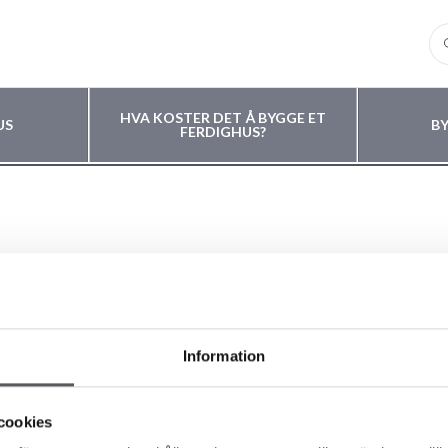
HVA KOSTER DET Å BYGGE ET
US
B
FERDIGHUS?
Information
LIKE HUSMODELLER
OM FISKARHEDENVILLAN
cookies
våre husmodeller
Om Fiskarhedenvillan