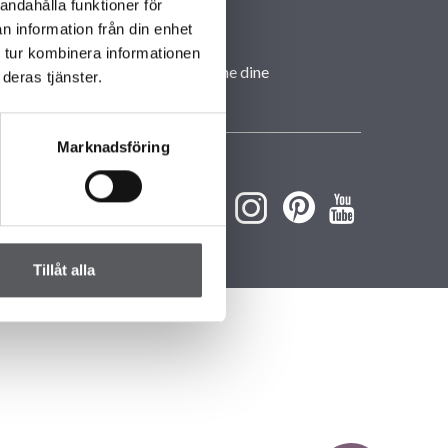
Hovedkontor
andahålla funktioner för
Våre Kontor
n information från din enhet
Slik håndterer vi
 tur kombinera informationen
personopplysningene dine
deras tjänster.
Husvisninger
Marknadsföring
Tillåt alla