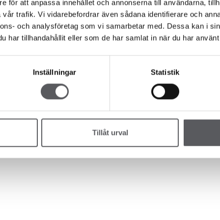
 hus
Jobb hos oss
e för att anpassa innehållet och annonserna till användarna, tillh
iærkolleksjonen
Presse
vår trafik. Vi vidarebefordrar även sådana identifierare och anna
us by Fiskarhedenvillan
Nyhetsbrev
nnons- och analysföretag som vi samarbetar med. Dessa kan i sin
har tillhandahållit eller som de har samlat in när du har använt 
Inställningar
Statistik
Tillåt urval