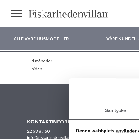
text.menu
ALLE VÅRE HUSMODELLER
VÅRE KUNDEH
Skaun
Hvor vil du bygge
4 måneder
siden
huset ditt?
Samtycke
KONTAKTINFORMASJON
VÅRE U
Denna webbplats använder 
22 58 87 50
Alle 
info@fiskarhedenvillan.no