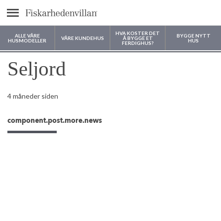
text.menu
HVA KOSTER DET
ALLE VÅRE
BYGGE NYTT
VÅRE KUNDEHUS
Å BYGGE ET
HUSMODELLER
HUS
FERDIGHUS?
Hvor vil du bygge huset ditt?
Seljord
4 måneder siden
component.post.more.news