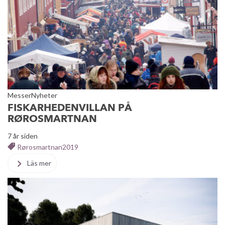
Messer
Nyheter
FISKARHEDENVILLAN PÅ
RØROSMARTNAN
7 år siden
Rørosmartnan2019
Läs mer