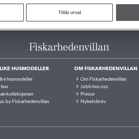
boligmesse
Läs mer
Tillåt urval
LIKE HUSMODELLER
OM FISKARHEDENVILLAN
våre husmodeller
Om Fiskarhedenvillan
 hus
Jobb hos oss
iærkolleksjonen
Presse
us by Fiskarhedenvillan
Nyhetsbrev