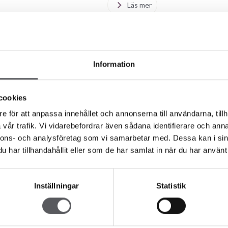
Läs mer
Messer
Nyheter
FISKARHEDENVILL
PÅ
Information
RØROSMARTNAN
7 år siden
cookies
Rørosmartnan2019
e för att anpassa innehållet och annonserna till användarna, tillh
Läs mer
vår trafik. Vi vidarebefordrar även sådana identifierare och anna
nnons- och analysföretag som vi samarbetar med. Dessa kan i sin
Messer
Nyheter
har tillhandahållit eller som de har samlat in när du har använt 
MØT OSS PÅ
BOLIGMESSEN
Inställningar
Statistik
I
TRONDHEIM
7 år siden