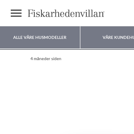
text.menu
ALLE VÅRE HUSMODELLER
VÅRE KUNDEH
Notodden
Hvor vil du bygge
4 måneder siden
huset ditt?