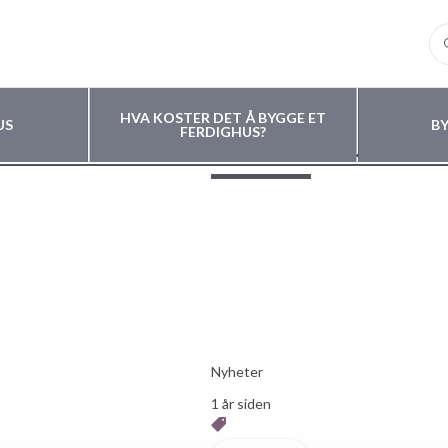
HVA KOSTER DET Å BYGGE ET
US
B
FERDIGHUS?
component.post.more.new
Nyheter
1 år siden