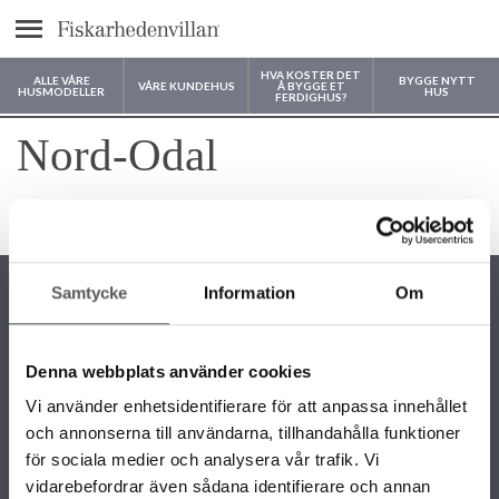
text.menu
HVA KOSTER DET
ALLE VÅRE
BYGGE NYTT
VÅRE KUNDEHUS
Å BYGGE ET
HUSMODELLER
HUS
FERDIGHUS?
Hvor vil du bygge huset ditt?
Nord-Odal
4 måneder siden
Samtycke
Information
Om
Denna webbplats använder cookies
KONTAKTINFORMASJON
Vi använder enhetsidentifierare för att anpassa innehållet
22 58 87 50
och annonserna till användarna, tillhandahålla funktioner
info@fiskarhedenvillan.no
Fiskarhedenvillan AS c/o Fiskarhedenvillan Box 882 SE-781 29
för sociala medier och analysera vår trafik. Vi
BORLÄNGE SVERIGE
vidarebefordrar även sådana identifierare och annan