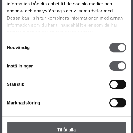
information från din enhet till de sociala medier och
VÅRE ULIKE HUSMODELLER
annons- och analysföretag som vi samarbetar med.
Alle våre husmodeller
Dessa kan i sin tur kombinera informationen med annan
Unike hus
information som du har tillhandahållit eller som de har
Familiærkolleksjonen
samlat in när du har använt deras tjänster.
Minihus by Fiskarhedenvillan
Samtyckesval
Nödvändig
OM FISKARHEDENVILLAN
Inställningar
Om Fiskarhedenvillan
Jobb hos oss
Presse
Statistik
Nyhetsbrev
KONTAKT FISKARHEDENVILLAN
Marknadsföring
Kontakt oss
Hovedkontor
Våre Kontor
Tillåt alla
Slik håndterer vi personopplysningene dine