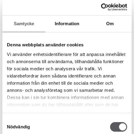
Samtycke
Information
Om
Denna webbplats använder cookies
Vi använder enhetsidentifierare för att anpassa innehållet
Messer
Nyheter
och annonserna till användarna, tillhandahålla funktioner
FISKARHEDENVILLAN PÅ
för sociala medier och analysera vår trafik. Vi
RØROSMARTNAN
vidarebefordrar även sådana identifierare och annan
7 år siden
information från din enhet till de sociala medier och
Rørosmartnan2019
annons- och analysföretag som vi samarbetar med.
Läs mer
Dessa kan i sin tur kombinera informationen med annan
information som du har tillhandahållit eller som de har
samlat in när du har använt deras tjänster.
Samtyckesval
Nödvändig