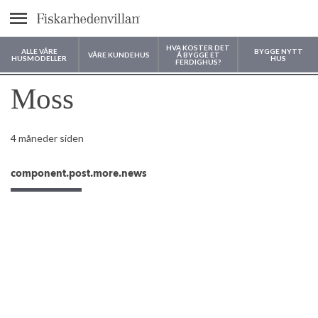
text.menu
HVA KOSTER DET
ALLE VÅRE
BYGGE NYTT
VÅRE KUNDEHUS
Å BYGGE ET
HUSMODELLER
HUS
FERDIGHUS?
Hvor vil du bygge huset ditt?
Moss
4 måneder siden
component.post.more.news