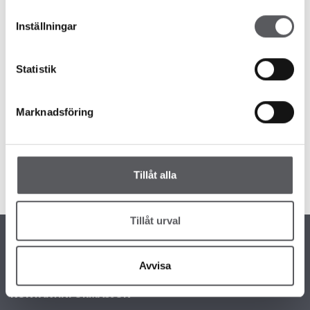
Inställningar
Statistik
Messer
Nyheter
Marknadsföring
MØT OSS PÅ BOLIGMESSEN I TRONDHEIM
7 år siden
boligmesse
Tillåt alla
Läs mer
Tillåt urval
Avvisa
KONTAKTINFORMASJON