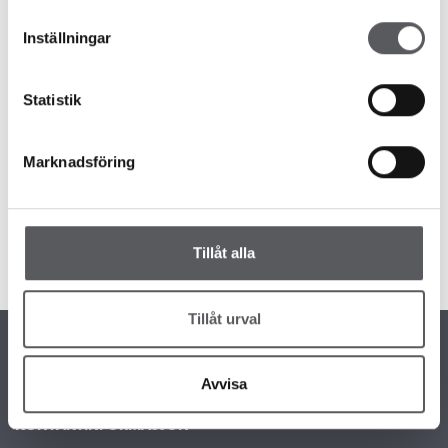
Inställningar
Statistik
Messer
Nyheter
Marknadsföring
MØT OSS PÅ BOLIGMESSEN I TRONDHEIM
7 år siden
boligmesse
Tillåt alla
Läs mer
Tillåt urval
Avvisa
KONTAKTINFORMASJON