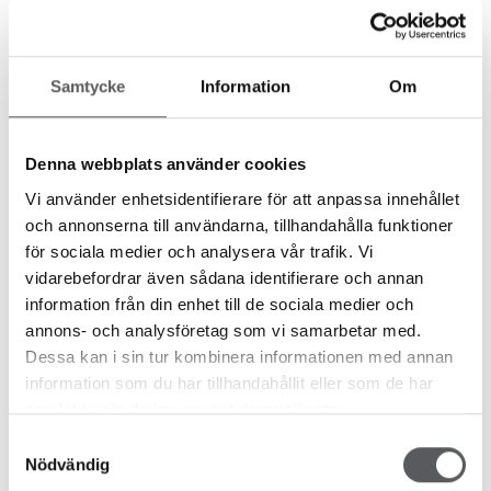
Samtycke
Information
Om
Denna webbplats använder cookies
Vi använder enhetsidentifierare för att anpassa innehållet
Messer
Nyheter
och annonserna till användarna, tillhandahålla funktioner
FISKARHEDENVILLAN PÅ
för sociala medier och analysera vår trafik. Vi
RØROSMARTNAN
vidarebefordrar även sådana identifierare och annan
7 år siden
information från din enhet till de sociala medier och
Rørosmartnan2019
annons- och analysföretag som vi samarbetar med.
Läs mer
Dessa kan i sin tur kombinera informationen med annan
information som du har tillhandahållit eller som de har
samlat in när du har använt deras tjänster.
Samtyckesval
Nödvändig