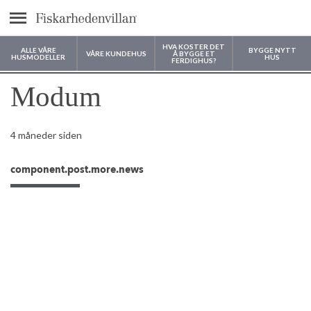
text.menu
HVA KOSTER DET
ALLE VÅRE
BYGGE NYTT
VÅRE KUNDEHUS
Å BYGGE ET
HUSMODELLER
HUS
FERDIGHUS?
Hvor vil du bygge huset ditt?
Modum
4 måneder siden
component.post.more.news