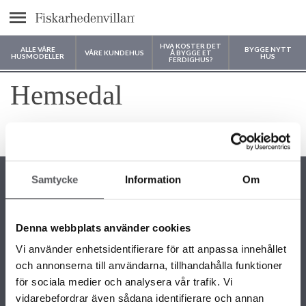
text.menu
HVA KOSTER DET
ALLE VÅRE
BYGGE NYTT
VÅRE KUNDEHUS
Å BYGGE ET
HUSMODELLER
HUS
FERDIGHUS?
Hvor vil du bygge huset ditt?
Hemsedal
4 måneder siden
Samtycke
Information
Om
Denna webbplats använder cookies
KONTAKTINFORMASJON
Vi använder enhetsidentifierare för att anpassa innehållet
22 58 87 50
och annonserna till användarna, tillhandahålla funktioner
info@fiskarhedenvillan.no
Fiskarhedenvillan AS c/o Fiskarhedenvillan Box 882 SE-781 29
för sociala medier och analysera vår trafik. Vi
BORLÄNGE SVERIGE
vidarebefordrar även sådana identifierare och annan