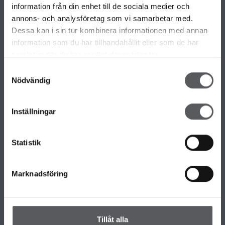
information från din enhet till de sociala medier och
VÅRE ULIKE HUSMODELLER
annons- och analysföretag som vi samarbetar med.
Alle våre husmodeller
Dessa kan i sin tur kombinera informationen med annan
Unike hus
information som du har tillhandahållit eller som de har
Familiærkolleksjonen
samlat in när du har använt deras tjänster.
Minihus by Fiskarhedenvillan
Samtyckesval
Nödvändig
OM FISKARHEDENVILLAN
Inställningar
Om Fiskarhedenvillan
Jobb hos oss
Presse
Statistik
Nyhetsbrev
KONTAKT FISKARHEDENVILLAN
Marknadsföring
Kontakt oss
Hovedkontor
Våre Kontor
Tillåt alla
Slik håndterer vi personopplysningene dine