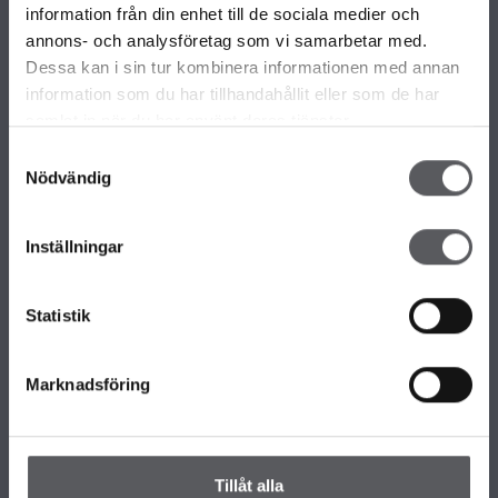
information från din enhet till de sociala medier och
VÅRE ULIKE HUSMODELLER
annons- och analysföretag som vi samarbetar med.
Alle våre husmodeller
Dessa kan i sin tur kombinera informationen med annan
Unike hus
information som du har tillhandahållit eller som de har
Familiærkolleksjonen
samlat in när du har använt deras tjänster.
Minihus by Fiskarhedenvillan
Samtyckesval
Nödvändig
OM FISKARHEDENVILLAN
Inställningar
Om Fiskarhedenvillan
Jobb hos oss
Presse
Statistik
Nyhetsbrev
KONTAKT FISKARHEDENVILLAN
Marknadsföring
Kontakt oss
Hovedkontor
Våre Kontor
Tillåt alla
Slik håndterer vi personopplysningene dine