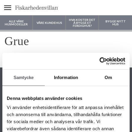
text.menu
HVA KOSTER DET
ALLE VÅRE
BYGGE NYTT
VÅRE KUNDEHUS
Å BYGGE ET
HUSMODELLER
HUS
FERDIGHUS?
Hvor vil du bygge huset ditt?
Grue
4 måneder siden
Samtycke
Information
Om
Denna webbplats använder cookies
KONTAKTINFORMASJON
Vi använder enhetsidentifierare för att anpassa innehållet
22 58 87 50
och annonserna till användarna, tillhandahålla funktioner
info@fiskarhedenvillan.no
Fiskarhedenvillan AS c/o Fiskarhedenvillan Box 882 SE-781 29
för sociala medier och analysera vår trafik. Vi
BORLÄNGE SVERIGE
vidarebefordrar även sådana identifierare och annan