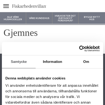
text.menu
HVA KOSTER DET
ALLE VÅRE
BYGGE NYTT
VÅRE KUNDEHUS
Å BYGGE ET
HUSMODELLER
HUS
FERDIGHUS?
Hvor vil du bygge huset ditt?
Gjemnes
4 måneder siden
Samtycke
Information
Om
Denna webbplats använder cookies
KONTAKTINFORMASJON
Vi använder enhetsidentifierare för att anpassa innehållet
22 58 87 50
och annonserna till användarna, tillhandahålla funktioner
info@fiskarhedenvillan.no
Fiskarhedenvillan AS c/o Fiskarhedenvillan Box 882 SE-781 29
för sociala medier och analysera vår trafik. Vi
BORLÄNGE SVERIGE
vidarebefordrar även sådana identifierare och annan