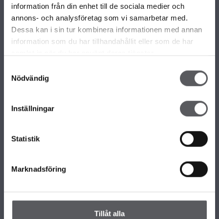
information från din enhet till de sociala medier och
VÅRE ULIKE HUSMODELLER
annons- och analysföretag som vi samarbetar med.
Alle våre husmodeller
Dessa kan i sin tur kombinera informationen med annan
Unike hus
information som du har tillhandahållit eller som de har
Familiærkolleksjonen
samlat in när du har använt deras tjänster.
Minihus by Fiskarhedenvillan
Samtyckesval
Nödvändig
OM FISKARHEDENVILLAN
Inställningar
Om Fiskarhedenvillan
Jobb hos oss
Presse
Statistik
Nyhetsbrev
KONTAKT FISKARHEDENVILLAN
Marknadsföring
Kontakt oss
Hovedkontor
Våre Kontor
Tillåt alla
Slik håndterer vi personopplysningene dine