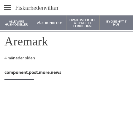
text.menu
HVA KOSTER DET
ALLE VÅRE
BYGGE NYTT
VÅRE KUNDEHUS
Å BYGGE ET
HUSMODELLER
HUS
FERDIGHUS?
Hvor vil du bygge huset ditt?
Aremark
4 måneder siden
component.post.more.news