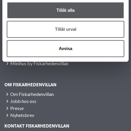
22 58 87 50
Tillåt alla
info@fiskarhedenvillan.no
Fiskarhedenvillan AS c/o Fiskarhedenvillan Box 882 SE-781 29
BORLÄNGE SVERIGE
Tillåt urval
VÅRE ULIKE HUSMODELLER
Alle våre husmodeller
Avvisa
Unike hus
Familiærkolleksjonen
Minihus by Fiskarhedenvillan
OM FISKARHEDENVILLAN
Om Fiskarhedenvillan
Jobb hos oss
Presse
Nyhetsbrev
KONTAKT FISKARHEDENVILLAN