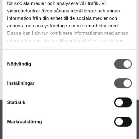
för sociala medier och analysera vår trafik. Vi
RØROSMARTNAN
vidarebefordrar även sådana identifierare och annan
7 år siden
information från din enhet till de sociala medier och
Rørosmartnan2019
annons- och analysföretag som vi samarbetar med.
Läs mer
Dessa kan i sin tur kombinera informationen med annan
information som du har tillhandahållit eller som de har
samlat in när du har använt deras tjänster.
Messer
Nyheter
Samtyckesval
MØT OSS PÅ BOLIGMESSEN I TRONDHEIM
Nödvändig
7 år siden
boligmesse
Inställningar
Läs mer
Statistik
Marknadsföring
KONTAKTINFORMASJON