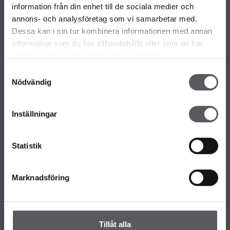
information från din enhet till de sociala medier och
VÅRE ULIKE HUSMODELLER
annons- och analysföretag som vi samarbetar med.
Alle våre husmodeller
Dessa kan i sin tur kombinera informationen med annan
Unike hus
information som du har tillhandahållit eller som de har
Familiærkolleksjonen
samlat in när du har använt deras tjänster.
Minihus by Fiskarhedenvillan
Samtyckesval
Nödvändig
OM FISKARHEDENVILLAN
Inställningar
Om Fiskarhedenvillan
Jobb hos oss
Presse
Statistik
Nyhetsbrev
KONTAKT FISKARHEDENVILLAN
Marknadsföring
Kontakt oss
Hovedkontor
Våre Kontor
Tillåt alla
Slik håndterer vi personopplysningene dine