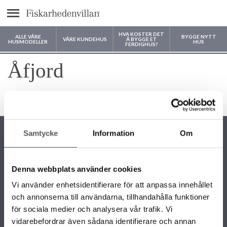
text.menu
HVA KOSTER DET
ALLE VÅRE
BYGGE NYTT
VÅRE KUNDEHUS
Å BYGGE ET
HUSMODELLER
HUS
FERDIGHUS?
Hvor vil du bygge huset ditt?
Åfjord
4 måneder siden
Samtycke
Information
Om
Denna webbplats använder cookies
KONTAKTINFORMASJON
Vi använder enhetsidentifierare för att anpassa innehållet
22 58 87 50
och annonserna till användarna, tillhandahålla funktioner
info@fiskarhedenvillan.no
Fiskarhedenvillan AS c/o Fiskarhedenvillan Box 882 SE-781 29
för sociala medier och analysera vår trafik. Vi
BORLÄNGE SVERIGE
vidarebefordrar även sådana identifierare och annan