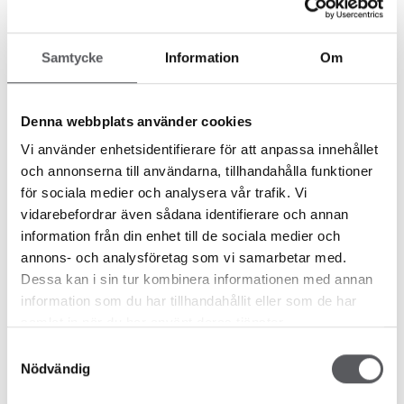
HÅVARD TANDE-NILSEN
22 58 87 65
havard.nilsen@fiskarhedenvillan.no
Samtycke
Information
Om
8 år siden
Denna webbplats använder cookies
boligmesse
Vi använder enhetsidentifierare för att anpassa innehållet
och annonserna till användarna, tillhandahålla funktioner
component.post.more.news
för sociala medier och analysera vår trafik. Vi
vidarebefordrar även sådana identifierare och annan
information från din enhet till de sociala medier och
annons- och analysföretag som vi samarbetar med.
Dessa kan i sin tur kombinera informationen med annan
information som du har tillhandahållit eller som de har
samlat in när du har använt deras tjänster.
Samtyckesval
Nödvändig