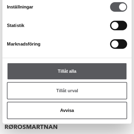
Inställningar
Statistik
Marknadsföring
Nyheter
Tillåt alla
1 år siden
Tillåt urval
Läs mer
Avvisa
Messer
Nyheter
FISKARHEDENVILLAN PÅ
RØROSMARTNAN