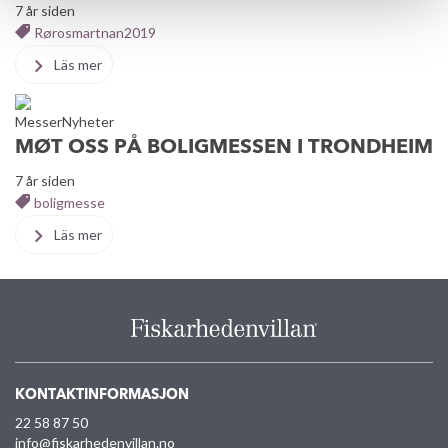
7 år siden
Rørosmartnan2019
Läs mer
Messer
Nyheter
MØT OSS PÅ BOLIGMESSEN I TRONDHEIM
7 år siden
boligmesse
Läs mer
KONTAKTINFORMASJON
22 58 87 50
info@fiskarhedenvillan.no