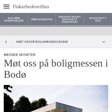
text.menu
HVA KOSTER DET
ALLE VÅRE
BYGGE NYTT
VÅRE KUNDEHUS
Å BYGGE ET
HUSMODELLER
HUS
FERDIGHUS?
Hvor vil du bygge huset ditt?
MØT OSS PÅ BOLIGMESSEN I BODØ
,
MESSER
NYHETER
Møt oss på boligmessen i
Bodø