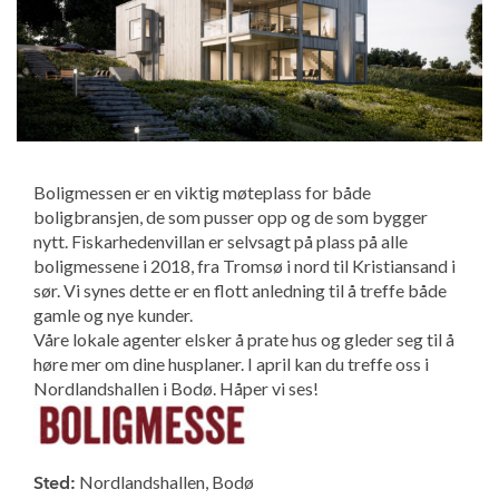
Boligmessen er en viktig møteplass for både
boligbransjen, de som pusser opp og de som bygger
nytt. Fiskarhedenvillan er selvsagt på plass på alle
boligmessene i 2018, fra Tromsø i nord til Kristiansand i
sør. Vi synes dette er en flott anledning til å treffe både
gamle og nye kunder.
Våre lokale agenter elsker å prate hus og gleder seg til å
høre mer om dine husplaner. I april kan du treffe oss i
Nordlandshallen i Bodø. Håper vi ses!
Nordlandshallen, Bodø
Sted: