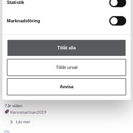
Statistik
Marknadsföring
Nyheter
Tillåt alla
1 år siden
Läs mer
Tillåt urval
Messer
Nyheter
Avvisa
FISKARHEDENVILLAN PÅ
RØROSMARTNAN
7 år siden
Rørosmartnan2019
Läs mer