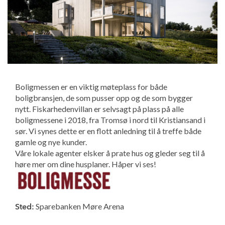
Boligmessen er en viktig møteplass for både
boligbransjen, de som pusser opp og de som bygger
nytt. Fiskarhedenvillan er selvsagt på plass på alle
boligmessene i 2018, fra Tromsø i nord til Kristiansand i
sør. Vi synes dette er en flott anledning til å treffe både
gamle og nye kunder.
Våre lokale agenter elsker å prate hus og gleder seg til å
høre mer om dine husplaner. Håper vi ses!
Sparebanken Møre Arena
Sted: