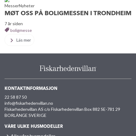
Messer
Nyheter
MØT OSS PÅ BOLIGMESSEN I TRONDHEIM
7 år siden
boligmesse
Läs mer
KONTAKTINFORMASJON
22 58 87 50
info@fiskarhedenvillan.no
Fiskarhedenvillan AS c/o Fiskarhedenvillan Box 882 SE-781 29
BORLÄNGE SVERIGE
VÅRE ULIKE HUSMODELLER
Alle våre husmodeller