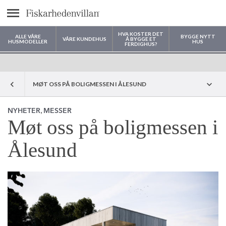
text.menu
HVA KOSTER DET
ALLE VÅRE
BYGGE NYTT
VÅRE KUNDEHUS
Å BYGGE ET
HUSMODELLER
HUS
FERDIGHUS?
Hvor vil du bygge huset ditt?
MØT OSS PÅ BOLIGMESSEN I ÅLESUND
,
NYHETER
MESSER
Møt oss på boligmessen i
Ålesund